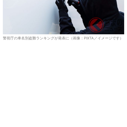
警視庁の車名別盗難ランキングが発表に（画像：PIXTA／イメージです）