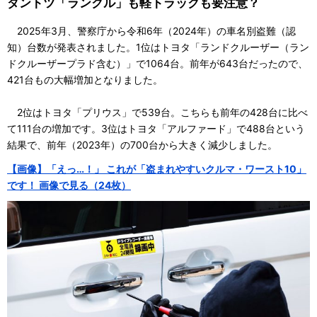
ダントツ「ランクル」も軽トラックも要注意？
2025年3月、警察庁から令和6年（2024年）の車名別盗難（認
知）台数が発表されました。1位はトヨタ「ランドクルーザー（ラン
ドクルーザープラド含む）」で1064台。前年が643台だったので、
421台もの大幅増加となりました。
2位はトヨタ「プリウス」で539台。こちらも前年の428台に比べ
て111台の増加です。3位はトヨタ「アルファード」で488台という
結果で、前年（2023年）の700台から大きく減少しました。
【画像】「えっ…！」 これが「盗まれやすいクルマ・ワースト10」
です！ 画像で見る（24枚）