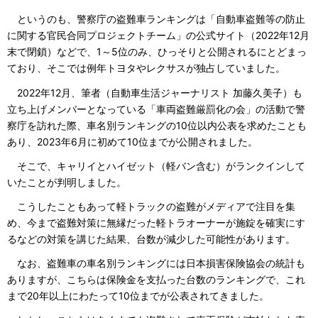
というのも、警察庁の盗難車ランキングは「自動車盗難等の防止
に関する官民合同プロジェクトチーム」の公式サイト（2022年12月
末で閉鎖）などで、1～5位のみ、ひっそりと公開されるにとどまっ
ており、そこでは例年トヨタやレクサスが独占していました。
2022年12月、筆者（自動車生活ジャーナリスト 加藤久美子）も
立ち上げメンバーとなっている「車両盗難厳罰化の会」の活動で警
察庁を訪れた際、車名別ランキングの10位以内公表を求めたことも
あり、2023年6月に初めて10位までが公開されました。
そこで、キャリイとハイゼット（軽バン含む）がランクインして
いたことが判明しました。
こうしたこともあって軽トラックの盗難がメディアで注目を集
め、今まで盗難対策に無縁だった軽トラオーナーが施錠を確実にす
るなどの対策を講じた結果、台数が減少した可能性があります。
なお、盗難車の車名別ランキングには日本損害保険協会の統計も
ありますが、こちらは保険金を支払った台数のランキングで、これ
まで20年以上にわたって10位までが公表されてきました。