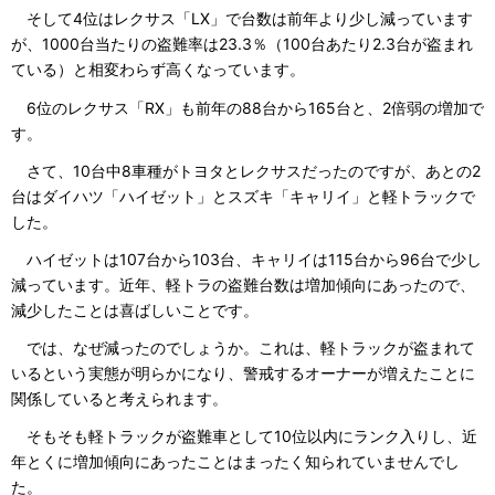
そして4位はレクサス「LX」で台数は前年より少し減っています
が、1000台当たりの盗難率は23.3％（100台あたり2.3台が盗まれ
ている）と相変わらず高くなっています。
6位のレクサス「RX」も前年の88台から165台と、2倍弱の増加で
す。
さて、10台中8車種がトヨタとレクサスだったのですが、あとの2
台はダイハツ「ハイゼット」とスズキ「キャリイ」と軽トラックで
した。
ハイゼットは107台から103台、キャリイは115台から96台で少し
減っています。近年、軽トラの盗難台数は増加傾向にあったので、
減少したことは喜ばしいことです。
では、なぜ減ったのでしょうか。これは、軽トラックが盗まれて
いるという実態が明らかになり、警戒するオーナーが増えたことに
関係していると考えられます。
そもそも軽トラックが盗難車として10位以内にランク入りし、近
年とくに増加傾向にあったことはまったく知られていませんでし
た。