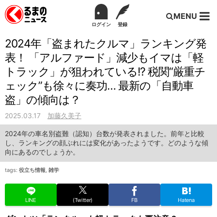
MENU
ログイン
登録
2024年「盗まれたクルマ」ランキング発
表！ 「アルファード」減少もイマは「軽
トラック」が狙われている!? 税関“厳重チ
ェック”も徐々に奏功… 最新の「自動車
盗」の傾向は？
2025.03.17
加藤久美子
2024年の車名別盗難（認知）台数が発表されました。前年と比較
し、ランキングの顔ぶれには変化があったようです。どのような傾
向にあるのでしょうか。
tags:
役立ち情報
,
雑学
LINE
(Twitter)
FB
Hatena