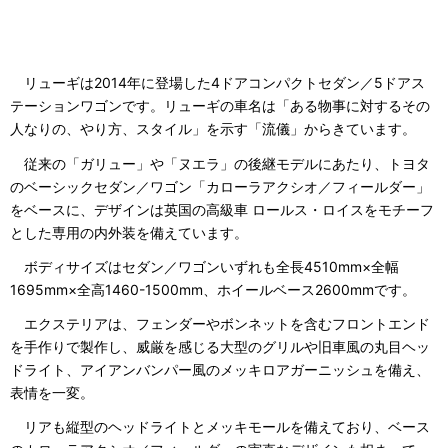
リューギは2014年に登場した4ドアコンパクトセダン／5ドアス
テーションワゴンです。リューギの車名は「ある物事に対するその
人なりの、やり方、スタイル」を示す「流儀」からきています。
従来の「ガリュー」や「ヌエラ」の後継モデルにあたり、トヨタ
のベーシックセダン／ワゴン「カローラアクシオ／フィールダー」
をベースに、デザインは英国の高級車 ロールス・ロイスをモチーフ
とした専用の内外装を備えています。
ボディサイズはセダン／ワゴンいずれも全長4510mm×全幅
1695mm×全高1460-1500mm、ホイールベース2600mmです。
エクステリアは、フェンダーやボンネットを含むフロントエンド
を手作りで製作し、威厳を感じる大型のグリルや旧車風の丸目ヘッ
ドライト、アイアンバンパー風のメッキロアガーニッシュを備え、
表情を一変。
リアも縦型のヘッドライトとメッキモールを備えており、ベース