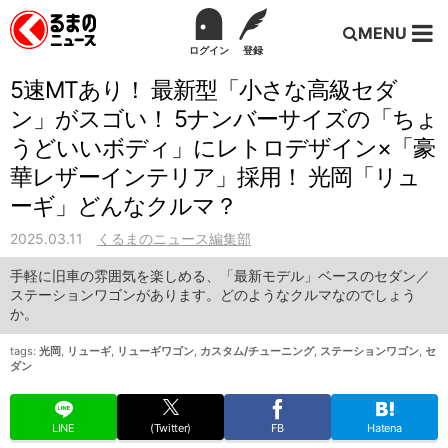
MENU
ログイン
登録
5速MTあり！ 最新型「小さな高級セダ
ン」がスゴい！ 5ナンバーサイズの「ちょ
うどいいボディ」にレトロデザイン×「豪
華レザーインテリア」採用！ 光岡「リュ
ーギ」どんなクルマ？
2025.03.11
くるまのニュース編集部
手軽に旧車の雰囲気を楽しめる、「最新モデル」ベースのセダン／
ステーションワゴンがあります。どのようなクルマなのでしょう
か。
tags:
光岡
,
リューギ
,
リューギワゴン
,
カスタム/チューニング
,
ステーションワゴン
,
セ
ダン
LINE
(Twitter)
FB
Hatena