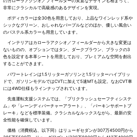
のカローラアクシオ／フィールダーの実直なデザインも相まって、
非常にクラシカルで高級感のあるデザインを実現。
ボディカラーは全30色を用意しており、上品なワインレッド系や
シックなグリーン、おしゃれなパープルなどのほか、優しい風合い
のパステル系カラーも用意しています。
インテリアはカローラアクシオ／フィールダーから大きな変更は
ないものの、オプションではタン、ダークブラウン、ブラックの3
色を設定する本革シートを用意しており、プレミアムな空間を創出
することができます。
パワートレインは1.5リッターガソリンと1.5リッターハイブリッ
ドで、ガソリンモデルではCVTに加えて5速MTも設定。なおCVT車
には4WD仕様もラインナップされています。
先進運転支援システムでは、「プリクラッシュセーフティシステ
ム」や「レーンディパーチャーアラート」、「パーキンサポートブ
レーキ」などを標準装備。クラシカルなルックスながら、最新の安
全性能を確保しています。
価格（消費税込、以下同）はリューギセダンが307万4500円から