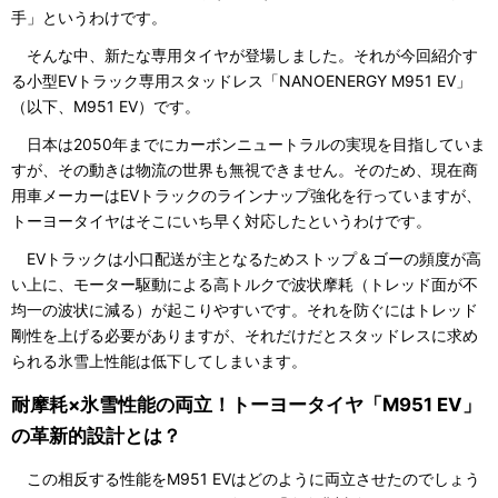
手」というわけです。
そんな中、新たな専用タイヤが登場しました。それが今回紹介す
る小型EVトラック専用スタッドレス「NANOENERGY M951 EV」
（以下、M951 EV）です。
日本は2050年までにカーボンニュートラルの実現を目指していま
すが、その動きは物流の世界も無視できません。そのため、現在商
用車メーカーはEVトラックのラインナップ強化を行っていますが、
トーヨータイヤはそこにいち早く対応したというわけです。
EVトラックは小口配送が主となるためストップ＆ゴーの頻度が高
い上に、モーター駆動による高トルクで波状摩耗（トレッド面が不
均一の波状に減る）が起こりやすいです。それを防ぐにはトレッド
剛性を上げる必要がありますが、それだけだとスタッドレスに求め
られる氷雪上性能は低下してしまいます。
耐摩耗×氷雪性能の両立！トーヨータイヤ「M951 EV」
の革新的設計とは？
この相反する性能をM951 EVはどのように両立させたのでしょう