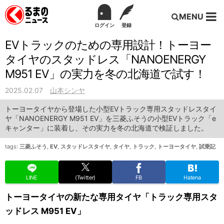
MENU
ログイン
登録
EVトラックのための専用設計！トーヨー
タイヤのスタッドレス「NANOENERGY
M951 EV」の実力を冬の北海道で試す！
2025.02.07
山本シンヤ
トーヨータイヤから登場した小型EVトラック専用スタッドレスタイ
ヤ「NANOENERGY M951 EV」を三菱ふそうの小型EVトラック「e
キャンター」に装着し、その実力を冬の北海道で検証しました。
tags:
三菱ふそう
,
EV
,
スタッドレスタイヤ
,
タイヤ
,
トラック
,
トーヨータイヤ
,
試乗記
LINE
(Twitter)
FB
Hatena
トーヨータイヤの新たな専用タイヤ「トラック専用スタ
ッドレス M951 EV」