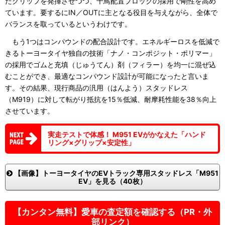
たグリップを発揮させつつ、千鳥配置ブロックの採用で剛性を高め
ています。要するにIN／OUTに主となる役目を与えながら、全体で
バランスを取っているというわけです。
もう1つはコンパウンドの配合設計です。エネルギーロスを低減で
きるトーヨータイヤ独自の技術「ナノ・コンポジット・ポリマー」
の採用でゴムと充填（じゅうてん）剤（フィラー）を均一に混ぜ込
むことができ、最適なコンパウンド設計が可能になったと言いま
す。その結果、現行商品の汎用（はんよう）スタッドレス
（M919）に対して転がり抵抗を15％低減、耐摩耗性能を38％向上
させています。
実走テストで体感！ M951 EVがかなえた「ハンド
リング×グリップ×安定性」
【画像】トーヨータイヤのEVトラック専用スタッドレス「M951
EV」を見る（40枚）
【カンタン無料】愛車の査定額を確認する（PR・外
部リンク）