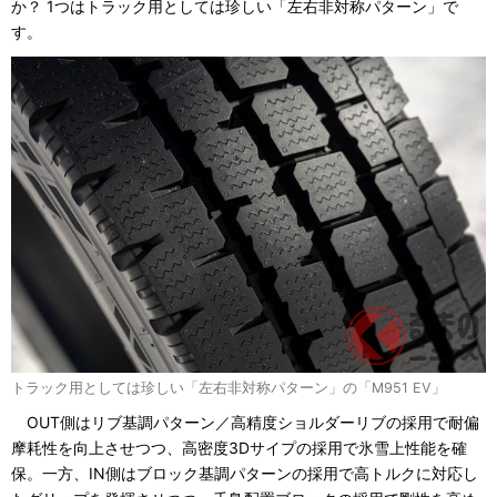
か？ 1つはトラック用としては珍しい「左右非対称パターン」で
す。
トラック用としては珍しい「左右非対称パターン」の「M951 EV」
OUT側はリブ基調パターン／高精度ショルダーリブの採用で耐偏
摩耗性を向上させつつ、高密度3Dサイプの採用で氷雪上性能を確
保。一方、IN側はブロック基調パターンの採用で高トルクに対応し