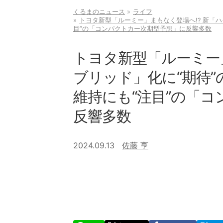
くるまのニュース
ライフ
トヨタ新型「ルーミー」まもなく登場へ!? 新「ハ
目”の「コンパクトカー次期型予想」に反響多数
トヨタ新型「ルーミー」
ブリッド」化に“期待”
維持にも“注目”の「
反響多数
2024.09.13
佐藤 亨