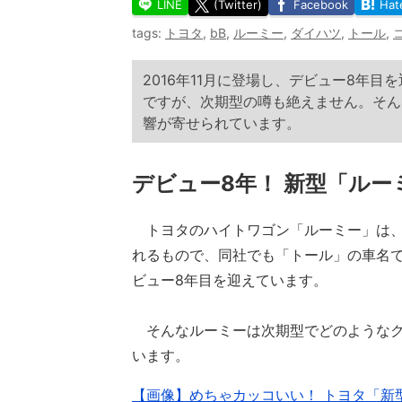
LINE
(Twitter)
Facebook
Hat
tags:
トヨタ
,
bB
,
ルーミー
,
ダイハツ
,
トール
,
2016年11月に登場し、デビュー8年
ですが、次期型の噂も絶えません。そん
響が寄せられています。
デビュー8年！ 新型「ルー
トヨタのハイトワゴン「ルーミー」は、
れるもので、同社でも「トール」の車名で販
ビュー8年目を迎えています。
そんなルーミーは次期型でどのようなク
います。
【画像】めちゃカッコいい！ トヨタ「新型