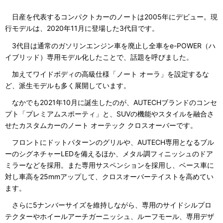
日産を代表するコンパクトカーのノートは2005年にデビュー。現
行モデルは、2020年11月に登場した3代目です。
3代目は通常のガソリンエンジン車を廃止し全車をe-POWER（ハ
イブリッド）専用モデル化したことで、話題を呼びました。
加えてワイドボディの高級仕様「ノート オーラ」を設定するな
ど、派生モデルも多く展開しています。
なかでも2021年10月に誕生したのが、AUTECHブランドのコンセ
プト「プレミアムスポーティ」と、SUVの機能やスタイルを融合さ
せたカスタムカーのノート オーテック クロスオーバーです。
フロントにドットパターンのグリルや、AUTECH専用となるブル
ーのシグネチャーLEDを備えるほか、メタル調フィニッシュのドア
ミラーなどを採用。また専用サスペンションを採用し、ベース車に
対し車高を25mmアップして、クロスオーバーテイストを高めてい
ます。
さらに5ナンバーサイズを維持しながら、専用のサイドシルプロ
テクターやホイールアーチガーニッシュ、ルーフモール、専用デザ