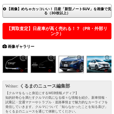
【画像】めちゃカッコいい！ 日産「新型ノートSUV」を画像で見
る（30枚以上）
【買取査定】日産車が高く売れる！？（PR・外部リ
ンク）
画像ギャラリー
Writer:
くるまのニュース編集部
【クルマをもっと身近にするWEB情報メディア】
知的好奇心を満たすクルマの気になる様々な情報を紹介。新車情報・
試乗記・交通マナーやトラブル・道路事情まで魅力的なカーライフを
発信していきます。クルマについて「知らなかったことを知る喜び」
をくるまのニュースを通じて体験してください。