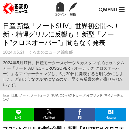
MENU
ログイン
登録
日産 新型「ノートSUV」世界初公開へ！
新・精悍グリルに反響も！ 新型「ノー
ト“クロスオーバー”」間もなく発表
2024.05.21
くるまのニュース編集部
2024年5月17日、日産モータースポーツ＆カスタマイズはカスタム
カー「ノート AUTECH CROSSOVER（オーテック クロスオーバ
ー）」をマイナーチェンジし、5月29日に発表すると明らかにしま
した。どのようなクルマになるのか、早くも反響の声が寄せられて
います。
tags:
日産
,
ノート
,
ノートオーラ
,
SUV
,
コンパクトカー
,
ハイブリッド
,
マイナーチェ
ンジ
LINE
(Twitter)
FB
Hatena
フロントグリルを先行公開！ 新型「AUTECH クロスオ