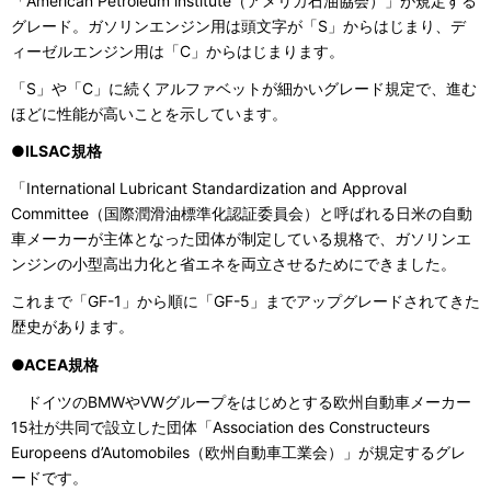
「American Petroleum institute（アメリカ石油協会）」が規定する
グレード。ガソリンエンジン用は頭文字が「S」からはじまり、デ
ィーゼルエンジン用は「C」からはじまります。
「S」や「C」に続くアルファベットが細かいグレード規定で、進む
ほどに性能が高いことを示しています。
●ILSAC規格
「International Lubricant Standardization and Approval
Committee（国際潤滑油標準化認証委員会）と呼ばれる日米の自動
車メーカーが主体となった団体が制定している規格で、ガソリンエ
ンジンの小型高出力化と省エネを両立させるためにできました。
これまで「GF-1」から順に「GF-5」までアップグレードされてきた
歴史があります。
●ACEA規格
ドイツのBMWやVWグループをはじめとする欧州自動車メーカー
15社が共同で設立した団体「Association des Constructeurs
Europeens d’Automobiles（欧州自動車工業会）」が規定するグレ
ードです。