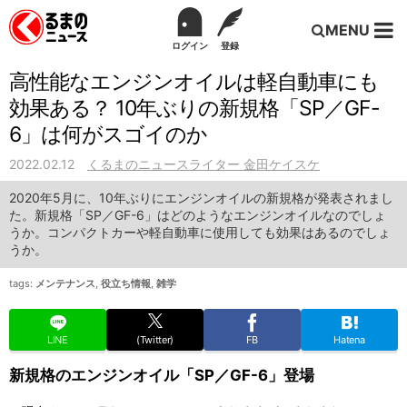
MENU
ログイン
登録
高性能なエンジンオイルは軽自動車にも
効果ある？ 10年ぶりの新規格「SP／GF-
6」は何がスゴイのか
2022.02.12
くるまのニュースライター 金田ケイスケ
2020年5月に、10年ぶりにエンジンオイルの新規格が発表されまし
た。新規格「SP／GF-6」はどのようなエンジンオイルなのでしょ
うか。コンパクトカーや軽自動車に使用しても効果はあるのでしょ
うか。
tags:
メンテナンス
,
役立ち情報
,
雑学
LINE
(Twitter)
FB
Hatena
新規格のエンジンオイル「SP／GF-6」登場