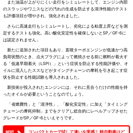
また油温が上がりにくい走行をシミュレートして、エンジン内部
のスラッジやワニスなどの汚れの生成を防止する清浄性能のテスト
も評価項目が増やされ、強化されました。
さらに高速走行もシミュレートし、劣化による粘度上昇などを測
定するテストも強化。高い酸化安定性を確保しないとSP／GF-6に
は認定されません」
新たに追加された項目もあり、直噴ターボエンジンが低速かつ高
負荷状態のとき、点火プラグによって燃焼させる前に燃料が着火す
る「低速早期着火（LSPI）」という症状を防止する性能評価や、オ
イルに混入したススなどがタイングチェーンの摩耗を引き起こす症
状を防止する性能試験も導入されました。
新技術が投入されたエンジンには、それに見合うだけの性能を持
ったオイルが必要ということなのでしょう。
「省燃費性」と「清浄性」、「酸化安定性」に加え「タイミング
チェーンの摩耗抑制」までをクリアし総合的にレベルアップさせた
グレードがSP／GF-6といえそうです。
コンパクトカーで試して違いを実感！ 軽自動車はど