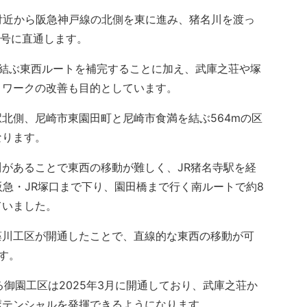
付近から阪急神戸線の北側を東に進み、猪名川を渡っ
9号に直通します。
結ぶ東西ルートを補完することに加え、武庫之荘や塚
トワークの改善も目的としています。
北側、尼崎市東園田町と尼崎市食満を結ぶ564mの区
なります。
があることで東西の移動が難しく、JR猪名寺駅を経
阪急・JR塚口まで下り、園田橋まで行く南ルートで約8
ていました。
川工区が開通したことで、直線的な東西の移動が可
す。
御園工区は2025年3月に開通しており、武庫之荘か
ポテンシャルを発揮できるようになります。