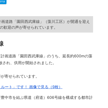
ena
市計画道路「園田西武庫線」（藻川工区）が開通を迎え
らの歓迎の声が寄せられています。
線
計画道路「園田西武庫線」のうち、延長約600mの藻
般開放され、供用が開始されました。
声が寄せられています。
えルート」です！ 画像で見る（9枚）
豊中市を結ぶ県道（府道）606号線を構成する都市計