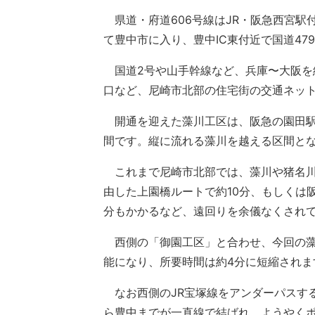
県道・府道606号線はJR・阪急西宮駅
て豊中市に入り、豊中IC東付近で国道47
国道2号や山手幹線など、兵庫〜大阪を
口など、尼崎市北部の住宅街の交通ネッ
開通を迎えた藻川工区は、阪急の園田駅
間です。縦に流れる藻川を越える区間と
これまで尼崎市北部では、藻川や猪名川
由した上園橋ルートで約10分、もしくは
分もかかるなど、遠回りを余儀なくされ
西側の「御園工区」と合わせ、今回の藻
能になり、所要時間は約4分に短縮されま
なお西側のJR宝塚線をアンダーパスする
ら豊中までが一直線で結ばれ、ようやく