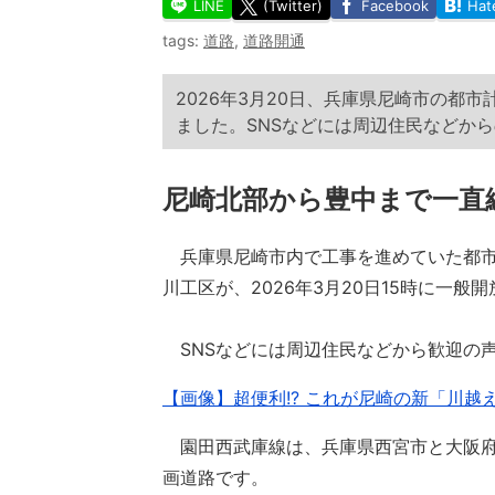
LINE
(Twitter)
Facebook
Hat
tags:
道路
,
道路開通
2026年3月20日、兵庫県尼崎市の都
ました。SNSなどには周辺住民などか
尼崎北部から豊中まで一直
兵庫県尼崎市内で工事を進めていた都市
川工区が、2026年3月20日15時に一
SNSなどには周辺住民などから歓迎の
【画像】超便利!? これが尼崎の新「川越
園田西武庫線は、兵庫県西宮市と大阪府
画道路です。