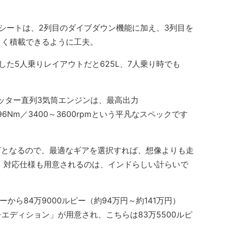
シートは、2列目のダイブダウン機能に加え、3列目を
よく積載できるように工夫。
た5人乗りレイアウトだと625L、7人乗り時でも
ッター直列3気筒エンジンは、最高出力
ク96Nm／3400～3600rpmという平凡なスペックです
Tとなるので、最適なギアを選択すれば、想像よりも走
）対応仕様も用意されるのは、インドらしい計らいで
から84万9000ルピー（約94万円～約141万円）
エディション」が用意され、こちらは83万5500ルピ