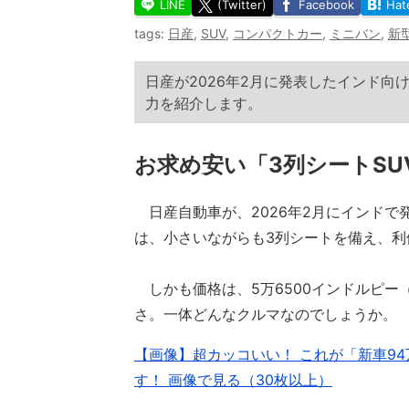
LINE
(Twitter)
Facebook
Hat
tags:
日産
,
SUV
,
コンパクトカー
,
ミニバン
,
新
日産が2026年2月に発表したインド向
力を紹介します。
お求め安い「3列シートS
日産自動車が、2026年2月にインドで発表
は、小さいながらも3列シートを備え、利
しかも価格は、5万6500インドルピー（
さ。一体どんなクルマなのでしょうか。
【画像】超カッコいい！ これが「新車94
す！ 画像で見る（30枚以上）