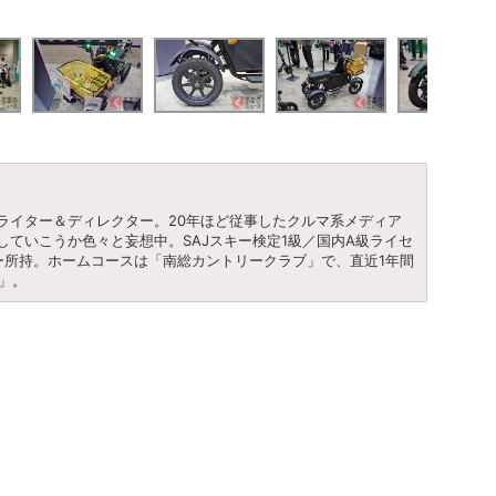
ライター＆ディレクター。20年ほど従事したクルマ系メディア
ていこうか色々と妄想中。SAJスキー検定1級／国内A級ライセ
ー所持。ホームコースは「南総カントリークラブ」で、直近1年間
6」。