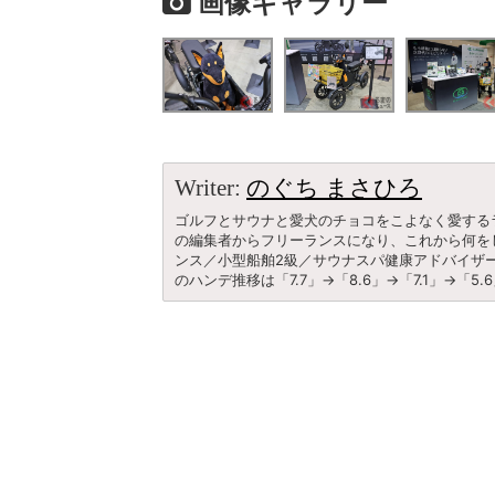
画像ギャラリー
Writer:
のぐち まさひろ
ゴルフとサウナと愛犬のチョコをこよなく愛する
の編集者からフリーランスになり、これから何をし
ンス／小型船舶2級／サウナスパ健康アドバイザ
のハンデ推移は「7.7」→「8.6」→「7.1」→「5.