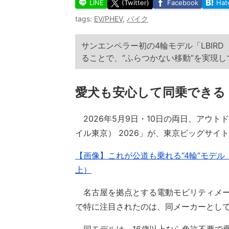
LINE
(Twitter)
Facebook
Hat
tags:
EV/PHEV
,
バイク
サンエンペラー初の4輪モデル「LBIR
ることで、“ふらつかない移動”を実現し
愛犬も安心して同乗できる
2026年5月9日・10日の両日、アウトドア
イル東京） 2026」が、東京ビッグサ
【画像】これが公道も乗れる“4輪”モデル「
上）
名古屋を拠点とする電動モビリティメーカー
で特に注目されたのは、同メーカーとして初