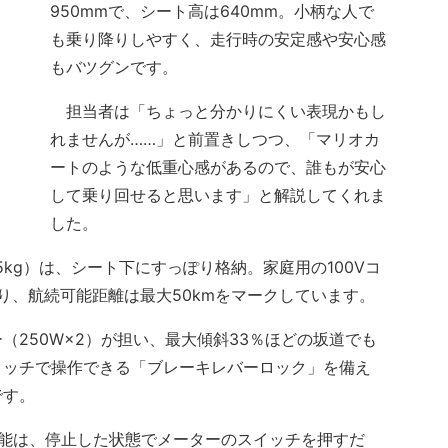
950mmで、シート高は640mm。小柄な人で
も乗り降りしやすく、走行時の安定感や安心感
もバツグンです。
担当者は「ちょっと分かりにくい表現かもし
れませんが……」と前置きしつつ、「マリオカ
ートのような低重心感があるので、誰もが安心
して乗り回せると思います」と解説してくれま
した。
kg）は、シート下にすっぽり格納。家庭用の100Vコ
り、航続可能距離は最大50kmをマークしています。
250W×2）が担い、最大傾斜33％ほどの坂道でも
タッチで操作できる「ブレーキレバーロック」を備え
です。
能は、停止した状態でメーターのスイッチを押すだ