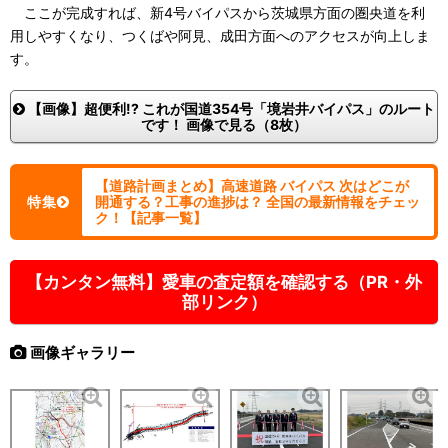
ここが完成すれば、新4号バイパスから茨城県方面の圏央道を利
用しやすくなり、つくばや阿見、成田方面へのアクセスが向上しま
す。
【画像】超便利!? これが国道354号「境岩井バイパス」のルート
です！ 画像で見る（8枚）
【道路計画まとめ】高速道路 バイパス 次はどこが
特集
開通する？工事の進捗は？ 全国の最新情報をチェッ
ク！【記事一覧】
【カンタン無料】愛車の査定額を確認する（PR・外
部リンク）
画像ギャラリー