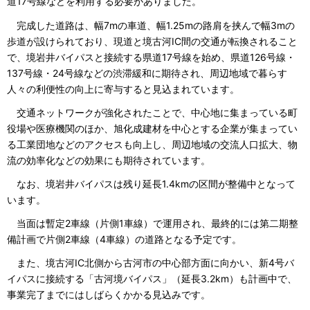
道17号線などを利用する必要がありました。
完成した道路は、幅7mの車道、幅1.25mの路肩を挟んで幅3mの
歩道が設けられており、現道と境古河IC間の交通が転換されること
で、境岩井バイパスと接続する県道17号線を始め、県道126号線・
137号線・24号線などの渋滞緩和に期待され、周辺地域で暮らす
人々の利便性の向上に寄与すると見込まれています。
交通ネットワークが強化されたことで、中心地に集まっている町
役場や医療機関のほか、旭化成建材を中心とする企業が集まってい
る工業団地などのアクセスも向上し、周辺地域の交流人口拡大、物
流の効率化などの効果にも期待されています。
なお、境岩井バイパスは残り延長1.4kmの区間が整備中となって
います。
当面は暫定2車線（片側1車線）で運用され、最終的には第二期整
備計画で片側2車線（4車線）の道路となる予定です。
また、境古河IC北側から古河市の中心部方面に向かい、新4号バ
イパスに接続する「古河境バイパス」（延長3.2km）も計画中で、
事業完了までにはしばらくかかる見込みです。