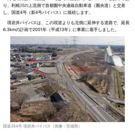
り、利根川の上流側で首都圏中央連絡自動車道（圏央道）と交差
し、国道4号（新4号バイパス）に接続します。
境岩井バイパスは、この現道よりも北側に延伸する道路で、延長
6.3kmの計画で2001年（平成13年）に事業に着手しました。
国道354号 境岩井バイパス（画像：茨城県）