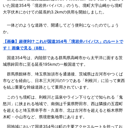
いた国道354号「境岩井バイパス」のうち、境町大字山崎から境町
大字伏木にかけての延長約3.2kmの供用を開始しました。
一体どのような道路で、開通してどう便利になったのでしょう
か。
【画像】超便利!? これが国道354号「境岩井バイパス」のルートで
す！ 画像で見る（8枚）
国道354号は、内陸部である群馬県高崎市から太平洋に面する茨
城県鉾田市に至る延長195kmの一般国道です。
群馬県館林市、埼玉県加須市を通過後、茨城県は古河市やつくば
市などを経由し、日本三大河川の1つである「利根川」に沿って東西
を結ぶ重要な幹線道路として重用されています。
このうち境町は、利根川と温泉やライン下りなどで知られる「鬼
怒川」に挟まれる地域で、南側は千葉県野田市、西は隣接の五霞町
を超えると埼玉県幸手市・久喜市、北は古河市を超えると栃木県野
木町・小山市など、県境密集地帯にあります。
同地域において国道354号は町の主要アクセスルートを担ってお