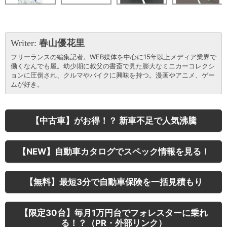
Writer:
春山優花里
フリーランスの編集記者。WEB媒体を中心に15年以上メディア業界で
働くなんでも屋。幼少期に叔父の書斎で見た膨大なミニカーコレクシ
ョンに圧倒され、クルマやバイクに興味を持つ。漫画やアニメ、ゲー
ムが好き。
【中古車】がお得！？ 新車不足で人気沸騰
【NEW】自動車カタログでスペック情報を見る！
【無料】最短3分で自動車保険を一括見積もり
【限定30台】毎月1万円台でフォレスターに乗れ
る！？（PR・外部リンク）