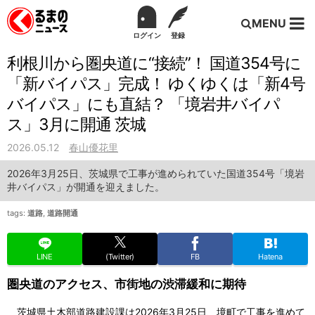
MENU
ログイン
登録
利根川から圏央道に“接続”！ 国道354号に
「新バイパス」完成！ ゆくゆくは「新4号
バイパス」にも直結？ 「境岩井バイパ
ス」3月に開通 茨城
2026.05.12
春山優花里
2026年3月25日、茨城県で工事が進められていた国道354号「境岩
井バイパス」が開通を迎えました。
tags:
道路
,
道路開通
LINE
(Twitter)
FB
Hatena
圏央道のアクセス、市街地の渋滞緩和に期待
茨城県土木部道路建設課は2026年3月25日、境町で工事を進めて