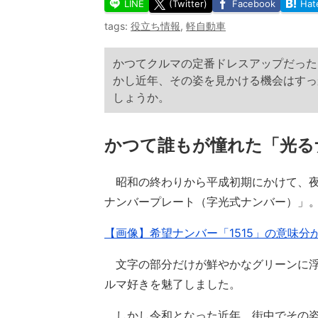
LINE
(Twitter)
Facebook
Hat
tags:
役立ち情報
,
軽自動車
かつてクルマの定番ドレスアップだった
かし近年、その姿を見かける機会はすっ
しょうか。
かつて誰もが憧れた「光る
昭和の終わりから平成初期にかけて、夜
ナンバープレート（字光式ナンバー）」
【画像】希望ナンバー「1515」の意味分
文字の部分だけが鮮やかなグリーンに浮
ルマ好きを魅了しました。
しかし令和となった近年、街中でその姿