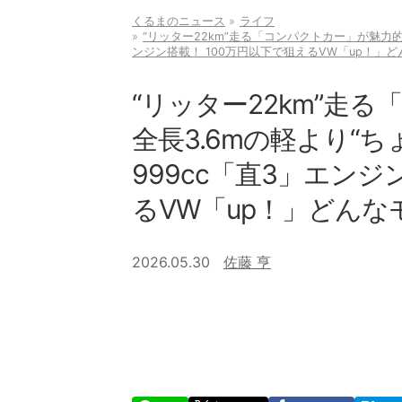
くるまのニュース
ライフ
“リッター22km”走る「コンパクトカー」が魅力的
ンジン搭載！ 100万円以下で狙えるVW「up！」
“リッター22km”走
全長3.6mの軽より“
999cc「直3」エンジ
るVW「up！」どんな
2026.05.30
佐藤 亨