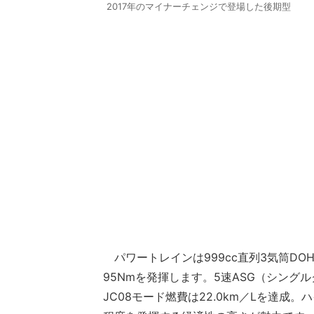
2017年のマイナーチェンジで登場した後期型
パワートレインは999cc直列3気筒DO
95Nmを発揮します。5速ASG（シン
JC08モード燃費は22.0km／Lを達成