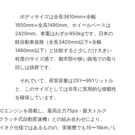
ボディサイズは全長3610mm×全幅
1650mm×全高1495mm、ホイールベースは
2420mm、車重はわずか950kgです。日本の
軽自動車規格（全長3400mm以下×全幅
1480mm以下）と比較すると少しだけ大きい
程度のサイズ感で、都市部や狭い路地での取り
回しは抜群です。
それでいて、荷室容量は251〜951リットル
と、このサイズとしては非常に実用的な積載性
を確保しています。
HCエンジンを搭載し、最高出力75ps・最大トルク
グルクラッチ式自動変速機）との組み合わせにより、
。ハイオク仕様ではあるものの、実燃費でも15〜16km／L