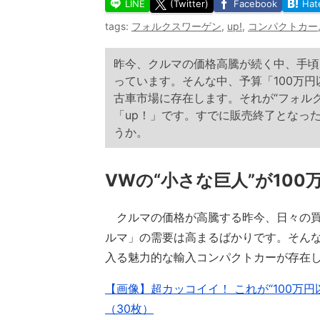
LINE
(Twitter)
Facebook
Hat
tags:
フォルクスワーゲン
,
up!
,
コンパクトカー
昨今、クルマの価格高騰が続く中、手頃
っています。そんな中、予算「100万
古車市場に存在します。それが“フォル
「up！」です。すでに販売終了となっ
うか。
VWの“小さな巨人”が100
クルマの価格が高騰する昨今、日々の買
ルマ」の需要は高まるばかりです。そんな
入る魅力的な輸入コンパクトカーが存在
【画像】超カッコイイ！ これが“100万
（30枚）