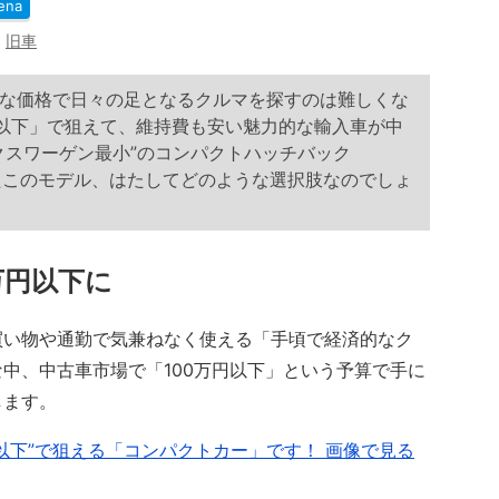
ena
,
旧車
な価格で日々の足となるクルマを探すのは難しくな
円以下」で狙えて、維持費も安い魅力的な輸入車が中
クスワーゲン最小”のコンパクトハッチバック
たこのモデル、はたしてどのような選択肢なのでしょ
万円以下に
い物や通勤で気兼ねなく使える「手頃で経済的なク
中、中古車市場で「100万円以下」という予算で手に
します。
円以下”で狙える「コンパクトカー」です！ 画像で見る