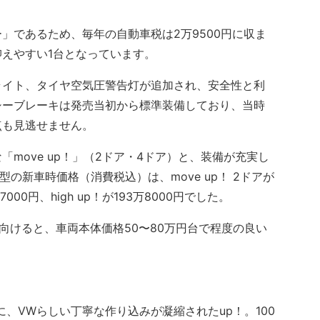
。
ー」であるため、毎年の自動車税は2万9500円に収ま
えやすい1台となっています。
イト、タイヤ空気圧警告灯が追加され、安全性と利
シーブレーキは発売当初から標準装備しており、当時
点も見逃せません。
move up！」（2ドア・4ドア）と、装備が充実し
期型の新車時価格（消費税込）は、move up！ 2ドアが
万7000円、high up！が193万8000円でした。
向けると、車両本体価格50〜80万円台で程度の良い
、VWらしい丁寧な作り込みが凝縮されたup！。100