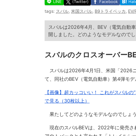
LINE
(Twitter)
Facebook
Hat
tags:
スバル
,
米国スバル
,
B9トライベッカ
,
EV/
スバルは2026年4月、BEV（電気自
開しました。どのようなモデルなのでし
スバルのクロスオーバーBE
スバルは2026年4月1日、米国「202
て、同社のBEV（電気自動車）第4弾モ
【画像】超カッコいい！ これがスバルの“
で見る（30枚以上）
果たしてどのようなモデルなのでしょ
現在のスバルBEVは、2022年に発売さ