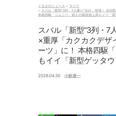
くるまのニュース
ライフ
スバル「新型“3列・7人乗り”SUV」登場！ 4
本格四駆「ジムニー」超えの最低地上高もイイ「新
スバル「新型“3列・7人
×重厚「カクカクデザ
ーツ」に！ 本格四駆
もイイ「新型ゲッタウ
2026.04.30
小鮒康一