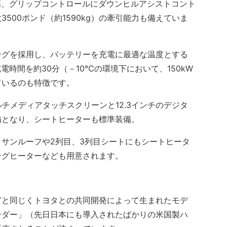
上高、グリップコントロールにダウンヒルアシストコント
500ポンド（約1590kg）の牽引能力も備えていま
グを採用し、バッテリーを充電に最適な温度とする
電時間を約30分（－10℃の環境下において、150kW
ているのも特徴です。
チメディアタッチスクリーンと12.3インチのデジタ
備となり、シートヒーターも標準装備。
サンルーフや2列目、3列目シートにもシートヒータ
ングヒーターなども用意されます。
と同じくトヨタとの共同開発によって生まれたモデ
ンダー」（先日日本にも導入されたばかりの米国製ハ