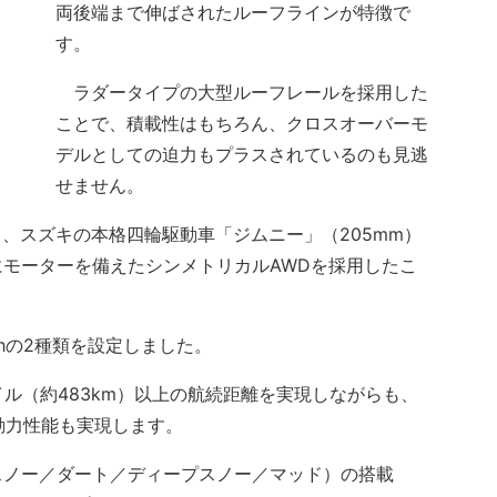
両後端まで伸ばされたルーフラインが特徴で
す。
ラダータイプの大型ルーフレールを採用した
ことで、積載性はもちろん、クロスオーバーモ
デルとしての迫力もプラスされているのも見逃
せません。
と、スズキの本格四輪駆動車「ジムニー」（205mm）
モーターを備えたシンメトリカルAWDを採用したこ
Whの2種類を設定しました。
マイル（約483km）以上の航続距離を実現しながらも、
動力性能も実現します。
スノー／ダート／ディープスノー／マッド）の搭載