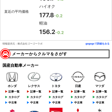
ハイオク
直近の平均価格
177.8
-0.2
軽油
156.2
-0.2
情報提供元：株式会社ゴーゴーラボ
gogogsで詳細をみる
メーカーからクルマをさがす
国産自動車メーカー
ホンダ
レクサス
トヨタ
日産
マツダ
記事一覧
記事一覧
記事一覧
記事一覧
記事一覧
カタログ
カタログ
カタログ
カタログ
カタログ
中古車
中古車
中古車
中古車
中古車