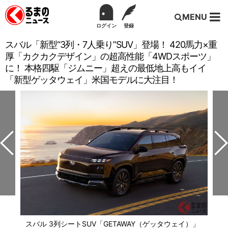
MENU
ログイン
登録
スバル「新型“3列・7人乗り”SUV」登場！ 420馬力×重
厚「カクカクデザイン」の超高性能「4WDスポーツ」
に！ 本格四駆「ジムニー」超えの最低地上高もイイ
「新型ゲッタウェイ」米国モデルに大注目！
スバル 3列シートSUV「GETAWAY（ゲッタウェイ）」