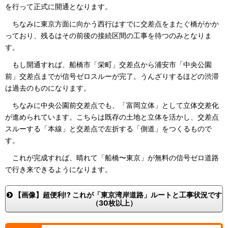
を行って正式に開通となります。
ちなみに東京方面に向かう西行はすでに交差点をまたぐ橋がかか
っており、残るはその前後の接続区間の工事を待つのみとなりま
す。
もし開通すれば、船橋市「栄町」交差点から浦安市「中央公園
前」交差点までが信号ゼロスルーが完了。うんざりするほどの渋滞
は過去のものになります。
ちなみに中央公園前交差点でも、「富岡立体」として立体交差化
が進められています。こちらは既存の土地と立体を活かし、交差点
スルーする「本線」と交差点で左折する「側道」をつくるもので
す。
これが完成すれば、晴れて「船橋〜東京」が無料の信号ゼロ道路
で行き来できるようになります。
【画像】超便利!? これが「東京湾岸道路」ルートと工事状況です
（30枚以上）