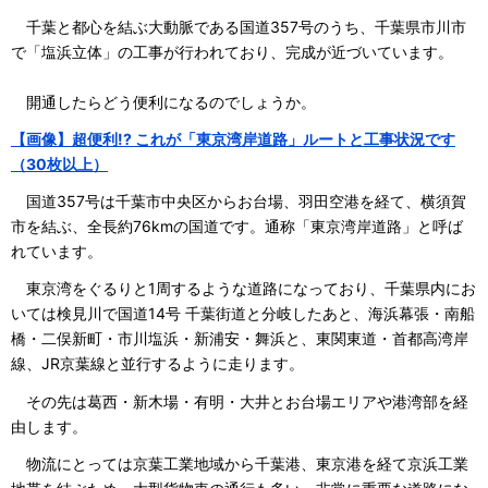
千葉と都心を結ぶ大動脈である国道357号のうち、千葉県市川市
で「塩浜立体」の工事が行われており、完成が近づいています。
開通したらどう便利になるのでしょうか。
【画像】超便利!? これが「東京湾岸道路」ルートと工事状況です
（30枚以上）
国道357号は千葉市中央区からお台場、羽田空港を経て、横須賀
市を結ぶ、全長約76kmの国道です。通称「東京湾岸道路」と呼ば
れています。
東京湾をぐるりと1周するような道路になっており、千葉県内にお
いては検見川で国道14号 千葉街道と分岐したあと、海浜幕張・南船
橋・二俣新町・市川塩浜・新浦安・舞浜と、東関東道・首都高湾岸
線、JR京葉線と並行するように走ります。
その先は葛西・新木場・有明・大井とお台場エリアや港湾部を経
由します。
物流にとっては京葉工業地域から千葉港、東京港を経て京浜工業