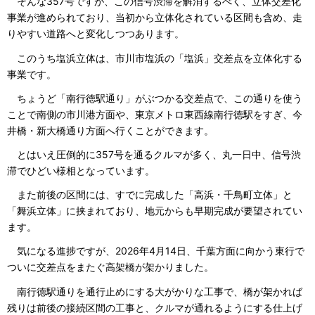
そんな357号ですが、この信号渋滞を解消するべく、立体交差化
事業が進められており、当初から立体化されている区間も含め、走
りやすい道路へと変化しつつあります。
このうち塩浜立体は、市川市塩浜の「塩浜」交差点を立体化する
事業です。
ちょうど「南行徳駅通り」がぶつかる交差点で、この通りを使う
ことで南側の市川港方面や、東京メトロ東西線南行徳駅をすぎ、今
井橋・新大橋通り方面へ行くことができます。
とはいえ圧倒的に357号を通るクルマが多く、丸一日中、信号渋
滞でひどい様相となっています。
また前後の区間には、すでに完成した「高浜・千鳥町立体」と
「舞浜立体」に挟まれており、地元からも早期完成が要望されてい
ます。
気になる進捗ですが、2026年4月14日、千葉方面に向かう東行で
ついに交差点をまたぐ高架橋が架かりました。
南行徳駅通りを通行止めにする大がかりな工事で、橋が架かれば
残りは前後の接続区間の工事と、クルマが通れるようにする仕上げ