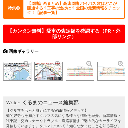
【道路計画まとめ】高速道路 バイパス 次はどこが
特集
開通する？工事の進捗は？ 全国の最新情報をチェッ
ク！【記事一覧】
【カンタン無料】愛車の査定額を確認する（PR・外
部リンク）
画像ギャラリー
Writer:
くるまのニュース編集部
【クルマをもっと身近にするWEB情報メディア】
知的好奇心を満たすクルマの気になる様々な情報を紹介。新車情報・
試乗記・交通マナーやトラブル・道路事情まで魅力的なカーライフを
発信していきます。クルマについて「知らなかったことを知る喜び」