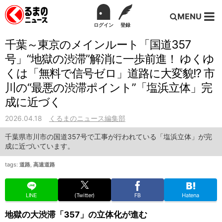
MENU
ログイン
登録
千葉～東京のメインルート「国道357
号」“地獄の渋滞”解消に一歩前進！ ゆくゆ
くは「無料で信号ゼロ」道路に大変貌!? 市
川の“最悪の渋滞ポイント”「塩浜立体」完
成に近づく
2026.04.18
くるまのニュース編集部
千葉県市川市の国道357号で工事が行われている「塩浜立体」が完
成に近づいています。
tags:
道路
,
高速道路
LINE
(Twitter)
FB
Hatena
地獄の大渋滞「357」の立体化が進む