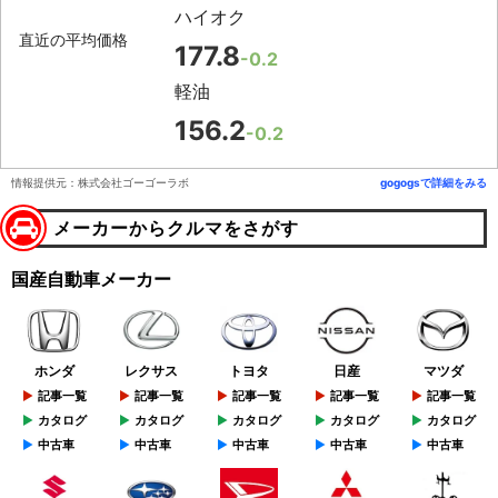
ハイオク
直近の平均価格
177.8
-0.2
軽油
156.2
-0.2
情報提供元：株式会社ゴーゴーラボ
gogogsで詳細をみる
メーカーからクルマをさがす
国産自動車メーカー
ホンダ
レクサス
トヨタ
日産
マツダ
記事一覧
記事一覧
記事一覧
記事一覧
記事一覧
カタログ
カタログ
カタログ
カタログ
カタログ
中古車
中古車
中古車
中古車
中古車