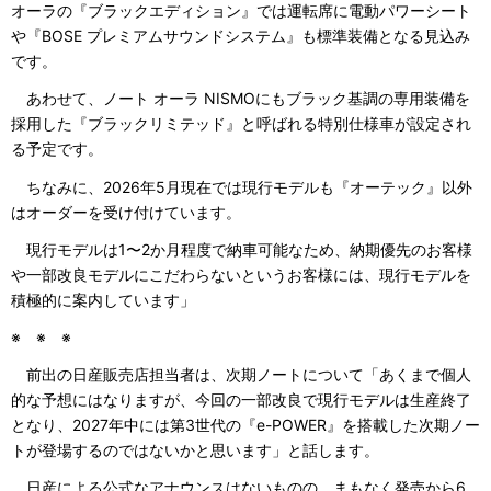
オーラの『ブラックエディション』では運転席に電動パワーシート
や『BOSE プレミアムサウンドシステム』も標準装備となる見込み
です。
あわせて、ノート オーラ NISMOにもブラック基調の専用装備を
採用した『ブラックリミテッド』と呼ばれる特別仕様車が設定され
る予定です。
ちなみに、2026年5月現在では現行モデルも『オーテック』以外
はオーダーを受け付けています。
現行モデルは1〜2か月程度で納車可能なため、納期優先のお客様
や一部改良モデルにこだわらないというお客様には、現行モデルを
積極的に案内しています」
※ ※ ※
前出の日産販売店担当者は、次期ノートについて「あくまで個人
的な予想にはなりますが、今回の一部改良で現行モデルは生産終了
となり、2027年中には第3世代の『e-POWER』を搭載した次期ノー
トが登場するのではないかと思います」と話します。
日産による公式なアナウンスはないものの、まもなく発売から6