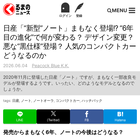
MENU
ログイン
登録
日産「“新型”ノート」まもなく登場!? “6年
目の進化”で何が変わる？ デザイン変更？
悪な“黒仕様”登場？ 人気のコンパクトカー
どうなるのか
2026.06.04
Peacock Blue K.K.
2020年11月に登場した日産「ノート」ですが、まもなく一部改良モ
デルが登場するようです。いったい、どのようなモデルとなるので
しょうか。
tags:
日産
,
ノート
,
ノートオーラ
,
コンパクトカー
,
ハッチバック
LINE
(Twitter)
FB
Hatena
発売からまもなく6年、ノートの今後はどうなる？