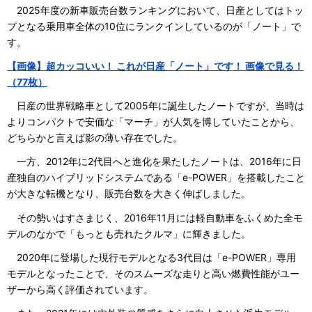
2025年度の新車販売台数ランキングにおいて、日産としてはトッ
プとなる乗用車全体の10位にランクインしているのが「ノート」で
す。
【画像】超カッコいい！ これが日産「ノート」です！ 画像で見る！
（77枚）
日産の世界戦略車として2005年に誕生したノートですが、当時は
よりコンパクトで安価な「マーチ」が人気を博していたことから、
どちらかと言えば影の薄い存在でした。
一方、2012年に2代目へと進化を果たしたノートは、2016年に日
産独自のハイブリッドシステムである「e-POWER」を搭載したこと
が大きな転機となり、販売台数を大きく伸ばしました。
その勢いはすさまじく、2016年11月には軽自動車をふくめた全モ
デルのなかで「もっとも売れたクルマ」に輝きました。
2020年に登場した現行モデルとなる3代目は「e-POWER」専用
モデルとなったことで、そのスムーズな走りと高い燃費性能がユー
ザーから高く評価されています。