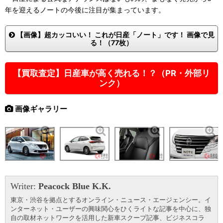
年を迎えるノートの今後に注目が集まっています。
【画像】超カッコいい！ これが日産「ノート」です！ 画像で見
る！（77枚）
【買取査定】日産車が高く売れる！？（PR・外部リ
ンク）
画像ギャラリー
Writer:
Peacock Blue K.K.
東京・渋谷を拠点とするオンライン・ニュース・エージェンシー。イ
ンターネット・ユーザーの興味関心をひくライトな記事を中心に、独
自の取材ネットワークを活用した新車スクープ記事、ビジネスコラ