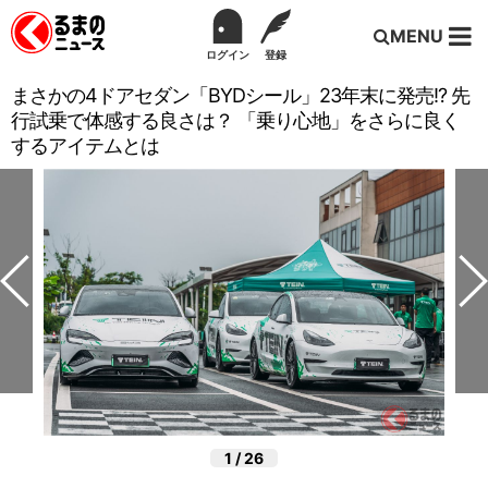
MENU
ログイン
登録
まさかの4ドアセダン「BYDシール」23年末に発売!? 先
行試乗で体感する良さは？ 「乗り心地」をさらに良く
するアイテムとは
1
/
26