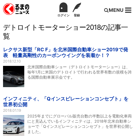
MENU
ログイン
登録
デトロイトモーターショー2018の記事一
覧
レクサス新型「RC F」を北米国際自動車ショー2019で発
表 軽量高剛性のカーボンウイングを装着か！？
2018.12.10
北米国際自動車ショー（デトロイトモーターショー）は、
毎年1月に米国のデトロイトで行われる世界有数の規模を誇
る国際自動車展示会です。
インフィニティ、「Qインスピレーションコンセプト」を
世界初公開
2018.01.19
2025年までにグローバル販売台数の半数以上を電動化車両
にと見込んでいるインフィニティは、2018年北米自動車シ
ョーで「Qインスピレーションコンセプト」を世界初公開し
ました。