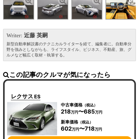
Writer:
近藤 英嗣
新型自動車解説書のテクニカルライターを経て、編集者に。自動車分
野を強みとしながらも、ライフスタイル、ビジネス、不動産、旅、グ
ルメなど幅広く取材・執筆する。
この記事のクルマが気になったら
レクサス
ES
中古車価格
（税込）
218
〜685
万円
万円
新車価格
（税込）
602
〜718
万円
万円