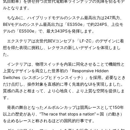
気自動車）を併せ持つ次世代電動車ラインナップの先陣を切るモデ
ルとなります。
ちなみに、ハイブリッドモデルのシステム最高出力は247馬力、
BEVモデルのシステム最高出力は「ES350e」で約224PS、上位モ
デルの「ES500e」で、最大343PSを発揮します。
エクステリアは次世代BEVコンセプト「LF-ZC」のデザインに着
想を得た表現に挑戦し、レクサスの新しいデザインを体現しまし
た。
インテリアは、物理スイッチを内装に同化させることで機能性と
上質なデザインを両立した世界初の「Responsive Hidden
Switches（レスポンシブヒドゥンスイッチ）」を採用。必要なとき
だけ点灯し、操作対象を直感的に導く先進的なUIを実現しました。
質感の高さと相まって、より心地良く、より上質な空間を提供しま
す。
発表の舞台となったメルボルンカップは競馬レースとして150年
以上の歴史があり、“The race that stops a nation”＝国（の動き）
を止めるレースと称されるほどの国民的行事です。