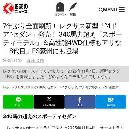
MENU
ログイン
登録
7年ぶり全面刷新！ レクサス新型「“4ド
ア”セダン」発売！ 340馬力超え「スポー
ティモデル」＆高性能4WD仕様もアリな
「8代目」ES豪州にも登場
2025.11.18
近藤 英嗣
レクサスのオーストラリア法人は、2025年11月4日、新型セダン
「ES」を発表しました。どのようなモデルなのでしょうか。
tags:
レクサス
,
ES
,
EV/PHEV
,
セダン
,
ハイブリッド
,
フルモデルチェンジ
,
新型車
LINE
(Twitter)
FB
Hatena
340馬力超えのスポーティセダン
レクサスのオーストラリア法人は2025年11月4日、オーストラリ