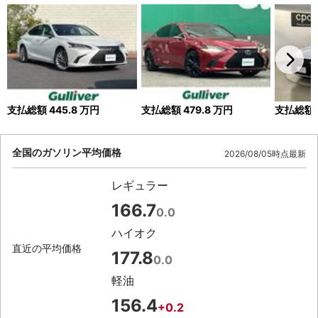
支払総額
445.8
万円
支払総額
479.8
万円
支払総額
全国のガソリン平均価格
2026/08/05時点最新
レギュラー
166.7
0.0
ハイオク
直近の平均価格
177.8
0.0
軽油
156.4
+0.2