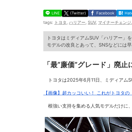
LINE
(Twitter)
Facebook
Hat
tags:
トヨタ
,
ハリアー
,
SUV
,
マイナーチェンジ
トヨタはミディアムSUV「ハリアー」を
モデルの改良とあって、SNSなどには
「最“廉価”グレード」廃止
トヨタは2025年6月11日、ミディアム
【画像】超カッコいい！ これがトヨタの「
根強い支持を集める人気モデルだけに、