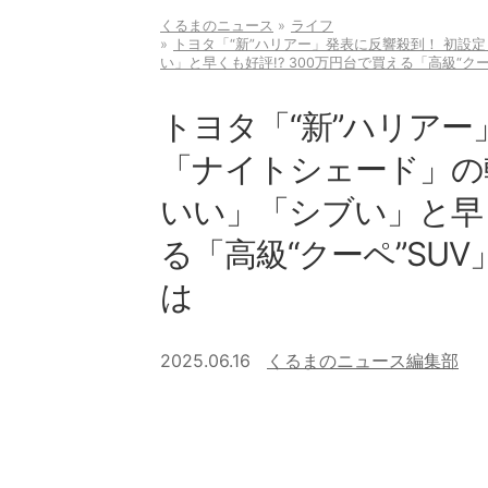
くるまのニュース
ライフ
トヨタ「“新”ハリアー」発表に反響殺到！ 初設
い」と早くも好評!? 300万円台で買える「高級“ク
トヨタ「“新”ハリアー
「ナイトシェード」の
いい」「シブい」と早く
る「高級“クーペ”SU
は
2025.06.16
くるまのニュース編集部