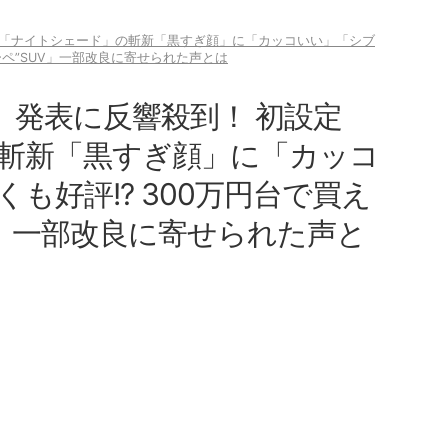
定「ナイトシェード」の斬新「黒すぎ顔」に「カッコいい」「シブ
ーペ”SUV」一部改良に寄せられた声とは
」発表に反響殺到！ 初設定
斬新「黒すぎ顔」に「カッコ
も好評!? 300万円台で買え
V」一部改良に寄せられた声と