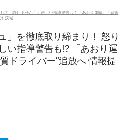
りの「許しません！」厳しい指導警告も!? 「あおり運転」「妨害
け 茨城
ュ」を徹底取り締まり！ 怒り
い指導警告も!? 「あおり運
質ドライバー”追放へ 情報提