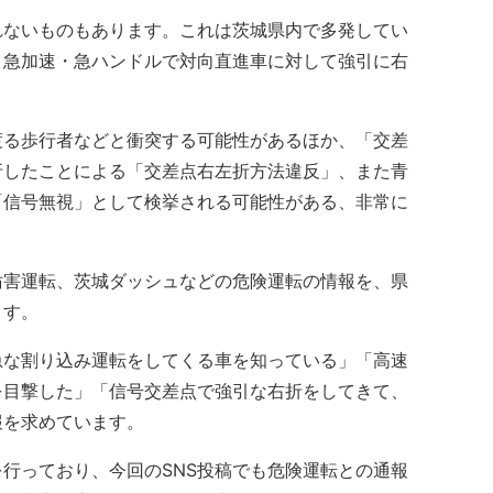
ないものもあります。これは茨城県内で多発してい
、急加速・急ハンドルで対向直進車に対して強引に右
る歩行者などと衝突する可能性があるほか、「交差
折したことによる「交差点右左折方法違反」、また青
「信号無視」として検挙される可能性がある、非常に
害運転、茨城ダッシュなどの危険運転の情報を、県
ます。
な割り込み運転をしてくる車を知っている」「高速
を目撃した」「信号交差点で強引な右折をしてきて、
報を求めています。
行っており、今回のSNS投稿でも危険運転との通報