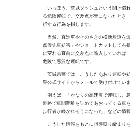
いっぽう、茨城ダッシュという聞き慣れ
る危険運転で、交差点が青になったとき
折する行為を指します。
当然、直進車やそのさきの横断歩道を渡
点優先車妨害」やショートカットして右
に変わる直前に交差点に進入していれば
危険で悪質な運転です。
茨城県警では、こうしたあおり運転や妨
警公式サイトからメールで受け付けてい
例えば、「かなりの高速度で運転し、急
道路で車間距離を詰めてあおってくる車
歩行者が轢かれそうになった」などの情
こうした情報をもとに指導取り締まりを