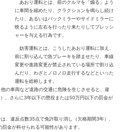
あおり運転とは、前のクルマを「煽る」よう
に車間を縮めたり、クラクションを鳴らし続け
たり、あるいはバックミラーやサイドミラーに
映るように左右を行ったり来たりしてプレッシ
ャーを与える行為です。
妨害運転とは、こうしたあおり運転に加え、
前に割り込んで急ブレーキを踏ませたり、車線
変更や進路変更が禁止されている場所で割り込
んだり、わざとノロノロ走行するなどといった
運転を総称します。
他の車両など道路の交通に危険を生じさせると、違
年）、さらに3年以下の懲役または50万円以下の罰金が
は、違反点数35点で免許取り消し（欠格期間3年）、
下の罰金が科せられる可能性があります。