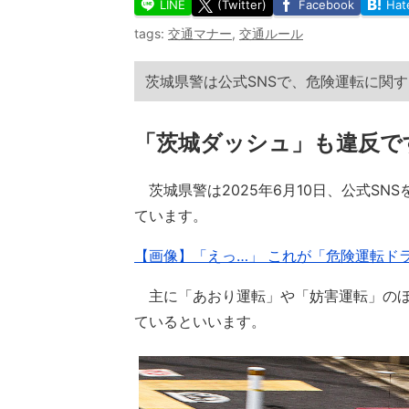
LINE
(Twitter)
Facebook
Hat
tags:
交通マナー
,
交通ルール
茨城県警は公式SNSで、危険運転に関
「茨城ダッシュ」も違反で
茨城県警は2025年6月10日、公式SN
ています。
【画像】「えっ…」 これが「危険運転ド
主に「あおり運転」や「妨害運転」のほ
ているといいます。