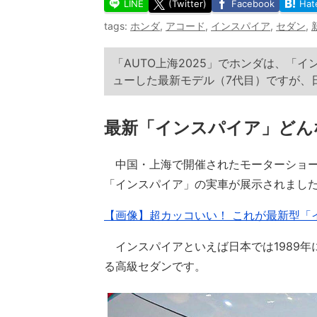
LINE
(Twitter)
Facebook
Hat
tags:
ホンダ
,
アコード
,
インスパイア
,
セダン
,
「AUTO上海2025」でホンダは、「
ューした最新モデル（7代目）ですが、
最新「インスパイア」どん
中国・上海で開催されたモーターショー「
「インスパイア」の実車が展示されまし
【画像】超カッコいい！ これが最新型「
インスパイアといえば日本では1989年
る高級セダンです。