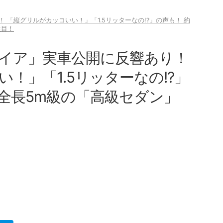
「縦グリルがカッコいい！」「1.5リッターなの!?」の声も！ 約
注目！
イア」実車公開に反響あり！
！」「1.5リッターなの!?」
＆全長5m級の「高級セダン」