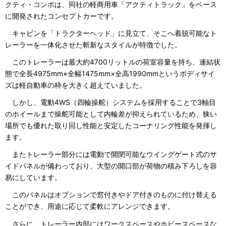
クティ・コンポは、同社の軽商用車「アクティトラック」をベース
に開発されたコンセプトカーです。
キャビンを「トラクターヘッド」に見立て、そこへ着脱可能なト
レーラーを一体化させた斬新なスタイルが特徴でした。
このトレーラーは最大約4700リットルの荷室容量を持ち、連結状
態で全長4975mm×全幅1475mm×全高1990mmというボディサイ
ズは軽自動車の枠を大きく超えていました。
しかし、電動4WS（四輪操舵）システムを採用することで3軸目
のホイールまで操舵可能として内輪差が抑えられているため、狭い
場所でも優れた取り回し性能と安定したコーナリング性能を発揮し
ます。
またトレーラー部分には電動で開閉可能なウイングゲート式のサ
イドパネルが備わっており、大型の開口部が荷物の積み下ろしを容
易にしています。
このパネルはオプションで窓付きやドア付きのものに付け替える
ことができ、用途に応じて柔軟にアレンジできます。
さらに、トレーラー内部にはワークスペースやホビースペースな