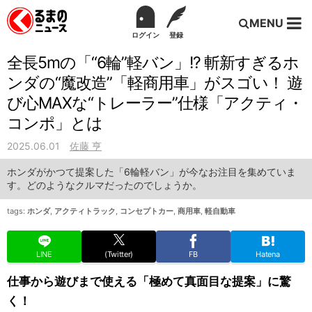
MENU
ログイン
登録
全長5mの「“6輪”軽バン」!? 斬新すぎるホ
ンダの“魔改造”「軽商用車」がスゴい！ 遊
び心MAXな“トレーラー”仕様「アクティ・
コンポ」とは
2025.06.01
佐藤 亨
ホンダがかつて提案した「6輪軽バン」が今なお注目を集めていま
す。どのようなクルマだったのでしょうか。
tags:
ホンダ
,
アクティトラック
,
コンセプトカー
,
商用車
,
軽自動車
LINE
(Twitter)
FB
Hatena
仕事から遊びまで使える「極めて真面目な提案」に驚
く！