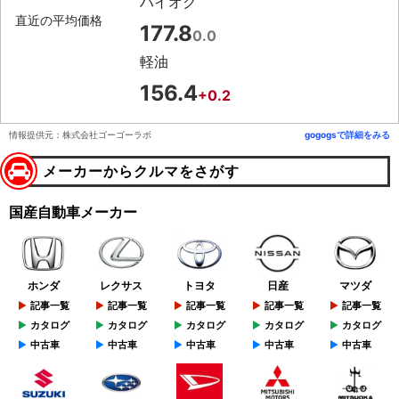
ハイオク
直近の平均価格
177.8
0.0
軽油
156.4
+0.2
情報提供元：株式会社ゴーゴーラボ
gogogsで詳細をみる
メーカーからクルマをさがす
国産自動車メーカー
ホンダ
レクサス
トヨタ
日産
マツダ
記事一覧
記事一覧
記事一覧
記事一覧
記事一覧
カタログ
カタログ
カタログ
カタログ
カタログ
中古車
中古車
中古車
中古車
中古車