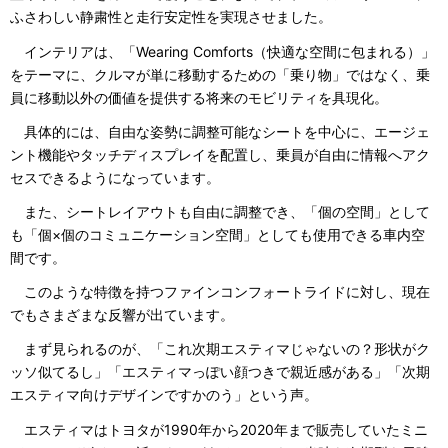
ふさわしい静粛性と走行安定性を実現させました。
インテリアは、「Wearing Comforts（快適な空間に包まれる）」
をテーマに、クルマが単に移動するための「乗り物」ではなく、乗
員に移動以外の価値を提供する将来のモビリティを具現化。
具体的には、自由な姿勢に調整可能なシートを中心に、エージェ
ント機能やタッチディスプレイを配置し、乗員が自由に情報へアク
セスできるようになっています。
また、シートレイアウトも自由に調整でき、「個の空間」として
も「個×個のコミュニケーション空間」としても使用できる車内空
間です。
このような特徴を持つファインコンフォートライドに対し、現在
でもさまざまな反響が出ています。
まず見られるのが、「これ次期エスティマじゃないの？形状がク
ッソ似てるし」「エスティマっぽい顔つきで親近感がある」「次期
エスティマ向けデザインですかのう」という声。
エスティマはトヨタが1990年から2020年まで販売していたミニ