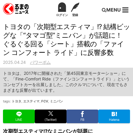
MENU
ログイン
登録
トヨタの「次期型エスティマ」!? 結構ビッ
グな「“タマゴ型”ミニバン」が話題に！
ぐるぐる回る「シート」搭載の「ファイ
ン コンフォート ライド」に反響多数
2025.04.24
パワーボム
トヨタは、2017年に開催された「第45回東京モーターショー」に
て、「Fine-Comfort Ride（ファインコンフォートライド）」という
コンセプトカーを出展しました。このクルマについて、現在でもさ
まざまな反響が出ています。
tags:
トヨタ
,
エスティマ
,
FCV
,
ミニバン
LINE
(Twitter)
FB
Hatena
次期型エスティマ!?なミニバンが話題に