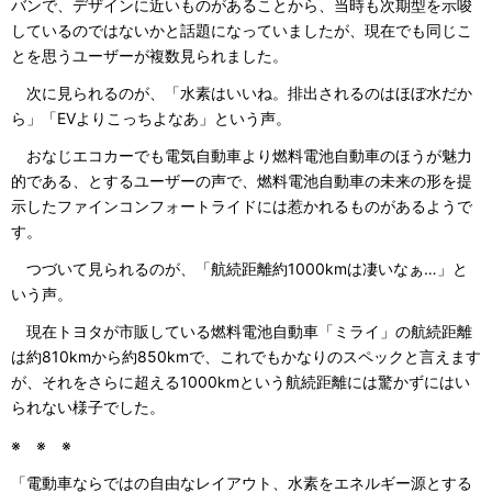
バンで、デザインに近いものがあることから、当時も次期型を示唆
しているのではないかと話題になっていましたが、現在でも同じこ
とを思うユーザーが複数見られました。
次に見られるのが、「水素はいいね。排出されるのはほぼ水だか
ら」「EVよりこっちよなあ」という声。
おなじエコカーでも電気自動車より燃料電池自動車のほうが魅力
的である、とするユーザーの声で、燃料電池自動車の未来の形を提
示したファインコンフォートライドには惹かれるものがあるようで
す。
つづいて見られるのが、「航続距離約1000kmは凄いなぁ…」と
いう声。
現在トヨタが市販している燃料電池自動車「ミライ」の航続距離
は約810kmから約850kmで、これでもかなりのスペックと言えます
が、それをさらに超える1000kmという航続距離には驚かずにはい
られない様子でした。
※ ※ ※
「電動車ならではの自由なレイアウト、水素をエネルギー源とする