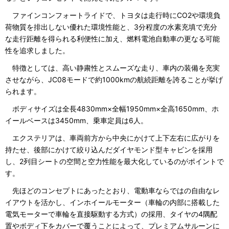
ファインコンフォートライドで、トヨタは走行時にCO2や環境負
荷物質を排出しない優れた環境性能と、3分程度の水素充填で充分
な走行距離を得られる利便性に加え、燃料電池自動車の更なる可能
性を追求しました。
特徴としては、高い静粛性とスムーズな走り、車内の装備を充実
させながら、JC08モードで約1000kmの航続距離を誇ることが挙げ
られます。
ボディサイズは全長4830mm×全幅1950mm×全高1650mm、ホ
イールベースは3450mm、乗車定員は6人。
エクステリアは、車両前方から中央にかけて上下左右に広がりを
持たせ、後部にかけて絞り込んだダイヤモンド型キャビンを採用
し、2列目シートの空間と空力性能を最大化しているのがポイントで
す。
先ほどのコンセプトにあったとおり、電動車ならではの自由なレ
イアウトを活かし、インホイールモーター（車輪の内部に搭載した
電気モーターで車輪を直接駆動する方式）の採用、タイヤの4隅配
置やボディ下をカバーで覆うことによって、プレミアムサルーンに