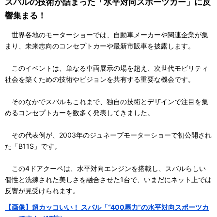
スバルの技術が詰まった「水平対向スポーツカー」に反
響集まる！
世界各地のモーターショーでは、自動車メーカーや関連企業が集
まり、未来志向のコンセプトカーや最新市販車を披露します。
このイベントは、単なる車両展示の場を超え、次世代モビリティ
社会を築くための技術やビジョンを共有する重要な機会です。
そのなかでスバルもこれまで、独自の技術とデザインで注目を集
めるコンセプトカーを数多く発表してきました。
その代表例が、2003年のジュネーブモーターショーで初公開され
た「B11S」です。
この4ドアクーペは、水平対向エンジンを搭載し、スバルらしい
個性と洗練された美しさを融合させた1台で、いまだにネット上では
反響が見受けられます。
【画像】超カッコいい！ スバル「“400馬力”の水平対向スポーツカ