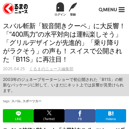
MENU
ログイン
登録
スバル斬新「観音開きクーペ」に大反響！
「“400馬力”の水平対向は運転楽しそう」
「グリルデザインが先進的」「乗り降り
がラクそう」の声も！ スイスで公開され
た「B11S」に再注目！
2025.04.25
くるまのニュース編集部
2003年のジュネーブモーターショーで初公開された「B11S」の斬
新なパッケージに対して、いまだにネット上では反響が見受けられ
ます。
tags:
スバル
,
スポーツカー
LINE
(Twitter)
FB
Hatena