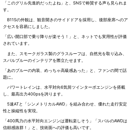
「このグリル先進的だったよね」と、SNSで称賛する声も見られま
す。
B11Sの外観は、観音開きのサイドドアを採用し、後部座席へのア
クセスを容易にしました。
「広い開口部で乗り降りが楽そう！」と、ネットでも実用性が評価
されています。
また、スモークガラス製のグラスルーフは、自然光を取り込み、
スバルブルーのインテリアを際立たせます。
「あのブルーの内装、めっちゃ高級感あった」と、ファンの間で話
題に。
パワートレインは、水平対向6気筒ツインターボエンジンを搭載
し、最高出力400psを誇ります。
5速ATと「シンメトリカルAWD」を組み合わせ、優れた走行安定
性と操縦性を実現。
「400馬力の水平対向エンジンは運転楽しそう」「スバルのAWDは
信頼感抜群！」と、技術面への評価も高いです。