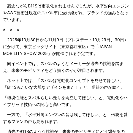
残念ながらB11Sは市販化されませんでしたが、水平対向エンジン
やAWD技術は現在のスバル車に受け継がれ、ブランドの強みとなっ
ています。
※ ※ ※
2025年10月30日から11月9日（プレスデー：10月29日、30日）
にかけて、東京ビッグサイト（東京都江東区）で「JAPAN
MOBILITY SHOW 2025」が開催される予定です。
同イベントでは、スバルのようなメーカーが過去の挑戦を踏ま
え、未来のモビリティをどう描くのかが注目されます。
ネット上では、「スバルは電動化コンセプトを見せてほしい」
「B11Sみたいな大胆なデザインをまた！」と、期待の声が続々。
「環境性能とスバルらしい走りを両立してほしい」と、電動化やハ
イブリッド技術への関心も高いです。
一方で、「水平対向エンジンの音は残してほしい」と、伝統を愛
するファンの声も見られます。
過去のB11Sのような挑戦が、未来のモビリティにどう繋がるの