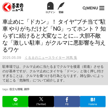
MENU
ログイン
登録
車止めに「ドカン」！ タイヤ“ブチ当て”駐
車 やりがちだけど「NG」ってホント？ 知
らずに続けると大変なことに… 大胆不敵
な「激しい駐車」がクルマに悪影響を与え
るワケ
2025.05.09
くるまのニュースライター 河馬 兎
駐車場では、クルマ止めに当たるまでクルマを後退（前進）させる
のが基本ですが、クルマ止めにタイヤを「ドーン」と強く押し付け
すぎることは、クルマを傷つける行為となります。雑な扱いによっ
て起こる「危険性」について紹介します。
tags:
役立ち情報
,
雑学
LINE
(Twitter)
FB
Hatena