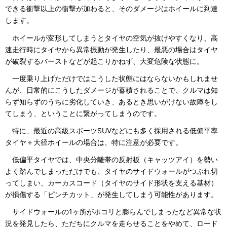
できる衝撃以上の衝撃が加わると、そのダメージはホイールに到達
します。
ホイールが変形してしまうとタイヤの空気が抜けやすくなり、高
速走行時にタイヤから異常振動が発生したり、最悪の場合はタイヤ
が破裂するバーストなどが起こりかねず、大変危険な状態に。
一度乗り上げただけではこうした状態にはならないかもしれませ
んが、日常的にこうしたダメージが蓄積されることで、クルマは知
らず知らずのうちに劣化していき、あるとき思いがけない故障をし
てしまう、ということに繋がってしまうのです。
特に、最近の高級スポーツSUVなどにも多く採用される低偏平率
タイヤ＋大径ホイールの場合は、特に注意が必要です。
低偏平タイヤでは、中央分離帯の反射板（キャッツアイ）を勢い
よく踏んでしまっただけでも、タイヤのサイドウォールがつぶれ切
ってしまい、カーカスコード（タイヤのサイド形状を支える基材）
が損傷する「ピンチカット」が発生してしまう可能性があります。
サイドウォールの1ヶ所がポコリと膨らんでしまったなど異常な状
況を発見したら、ただちにクルマを走らせることをやめて、ロード