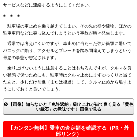
サービスなどに連絡するようにしてください。
※ ※ ※
駐車場の車止めを乗り越えてしまい、その先の壁や建物、ほかの
駐車車両などに突っ込んでしまうという事故が時々発生します。
通常では考えにくいですが、車止めに当たった強い衝撃に驚いて
パニックに陥り、アクセルとブレーキを踏み間違えてしまうという
最悪の事態が想定されます。
乗り上げないように注意することはもちろんですが、クルマを良
い状態で保つためにも、駐車時はクルマ止めにまずゆっくりと当て
たあと、少しだけ前進（または後退）して、クルマ止めから離すよ
うにしておくと良いでしょう。
【画像】知らないと「免許返納」級!? これが街で良く見る「黄色
い縁石」の意味です！ 画像で見る
【カンタン無料】愛車の査定額を確認する（PR・外
部リンク）