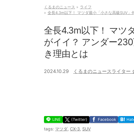
くるまのニュース
ライフ
全長4.3m以下！ マツダ最小「小さな高級SUV」
全長4.3m以下！ マ
がイイ？ アンダー23
き理由とは
2024.10.29
くるまのニュースライター 
LINE
(Twitter)
Facebook
Hat
tags:
マツダ
,
CX-3
,
SUV