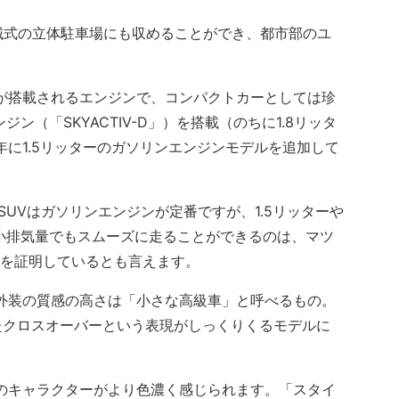
械式の立体駐車場にも収めることができ、都市部のユ
が搭載されるエンジンで、コンパクトカーとしては珍
ン（「SKYACTIV-D」）を搭載（のちに1.8リッタ
0年に1.5リッターのガソリンエンジンモデルを追加して
UVはガソリンエンジンが定番ですが、1.5リッターや
は小排気量でもスムーズに走ることができるのは、マツ
高さを証明しているとも言えます。
外装の質感の高さは「小さな高級車」と呼べるもの。
たクロスオーバーという表現がしっくりくるモデルに
のキャラクターがより色濃く感じられます。「スタイ