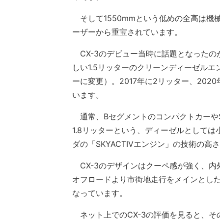
そして1550mmという低めの全高は機
ーザーから重宝されています。
CX-3のデビュー当時に話題となったの
しい1.5リッターのクリーンディーゼルエンジ
ーに変更）。2017年に2リッター、202
います。
通常、BセグメントのコンパクトカーやS
1.8リッターという、ディーゼルとして
ダの「SKYACTIVエンジン」の技術の
CX-3のデザインはクーペ感が強く、内
オフロードより市街地走行をメインとし
なっています。
ネット上でのCX-3の評価を見ると、そ