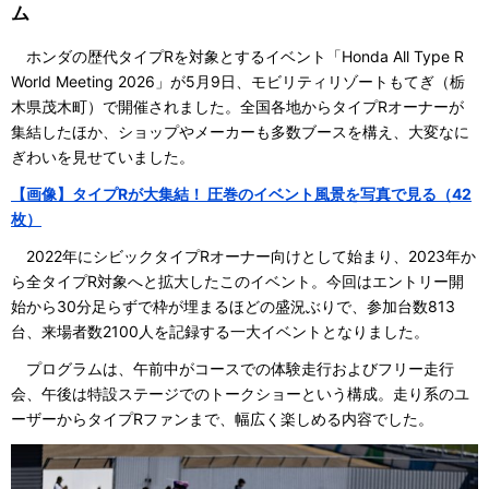
ム
ホンダの歴代タイプRを対象とするイベント「Honda All Type R
World Meeting 2026」が5月9日、モビリティリゾートもてぎ（栃
木県茂木町）で開催されました。全国各地からタイプRオーナーが
集結したほか、ショップやメーカーも多数ブースを構え、大変なに
ぎわいを見せていました。
【画像】タイプRが大集結！ 圧巻のイベント風景を写真で見る（42
枚）
2022年にシビックタイプRオーナー向けとして始まり、2023年か
ら全タイプR対象へと拡大したこのイベント。今回はエントリー開
始から30分足らずで枠が埋まるほどの盛況ぶりで、参加台数813
台、来場者数2100人を記録する一大イベントとなりました。
プログラムは、午前中がコースでの体験走行およびフリー走行
会、午後は特設ステージでのトークショーという構成。走り系のユ
ーザーからタイプRファンまで、幅広く楽しめる内容でした。