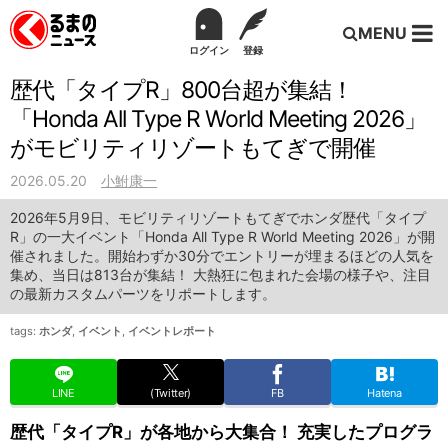
MENU
ログイン
登録
歴代「タイプR」800台超が集結！
「Honda All Type R World Meeting 2026」
がモビリティリゾートもてぎで開催
2026.05.20
小鮒康一
2026年5月9日、モビリティリゾートもてぎでホンダ歴代「タイプ
R」の一大イベント「Honda All Type R World Meeting 2026」が開
催されました。開始わずか30分でエントリーが埋まるほどの人気を
集め、当日は813台が集結！ 大熱狂に包まれた会場の様子や、注目
の最新カスタムパーツをリポートします。
tags:
ホンダ
,
イベント
,
イベントレポート
LINE
(Twitter)
FB
Hatena
歴代「タイプR」が各地から大集合！ 充実したプログラ