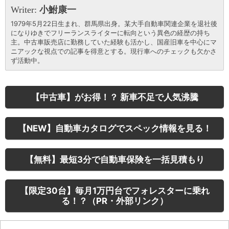
Writer:
小鮒康一
1979年5月22日生まれ、群馬県出身。某大手自動車関連企業を退社後
になりゆきでフリーランスライターに転向という異色の経歴の持ち
主。中古車販売店に勤務していた経験も活かし、国産旧車を中心にマ
ニアックな視点での記事を得意とする。現行車へのチェックも欠かさ
ず活動中。
【中古車】がお得！？ 新車不足で人気沸騰
【NEW】自動車カタログでスペック情報を見る！
【無料】最短3分で自動車保険を一括見積もり
【限定30台】毎月1万円台でフォレスターに乗れ
る！？（PR・外部リンク）