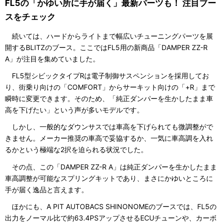
FL5の「かゆい所に手が届く」最新パーツも！ 注目ブー
スをチェック
続いては、ハードからライトまで幅広いチューニングパーツを展
開するBLITZのブース。ここではFL5用の新商品「DAMPER ZZ-R
A」が注目を集めていました。
FL5型シビックタイプRは電子制御サスペンションを採用してお
り、街乗り向けの「COMFORT」からサーキット向けの「+R」まで
瞬時に変更できます。そのため、「純正ダンパーを生かしたまま車
高を下げたい」という声が多いモデルです。
しかし、一般的なダウンサスでは車高を下げられても微調整がで
きません。メーカー推奨の車高で妥協するか、一気に車高調を入れ
るかという極端な2択を迫られる状況でした。
その点、この「DAMPER ZZ-R A」は純正ダンパーを生かしたまま
車高調整が可能なスプリングキットであり、まさにかゆいところに
手が届く逸品と言えます。
ほかにも、A PIT AUTOBACS SHINONOMEのブースでは、FL5の
出力をノーマル比で約63.4PSアップさせるECUチューンや、カーボ