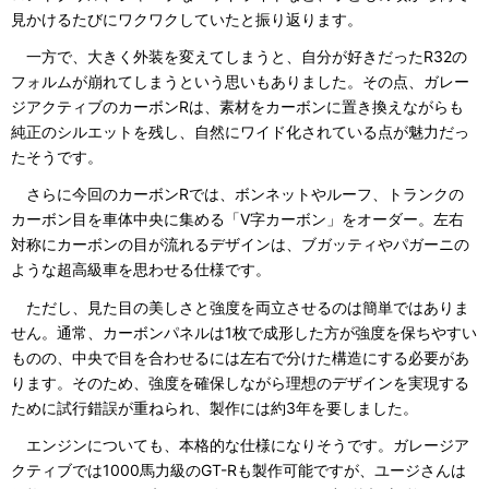
見かけるたびにワクワクしていたと振り返ります。
一方で、大きく外装を変えてしまうと、自分が好きだったR32の
フォルムが崩れてしまうという思いもありました。その点、ガレー
ジアクティブのカーボンRは、素材をカーボンに置き換えながらも
純正のシルエットを残し、自然にワイド化されている点が魅力だっ
たそうです。
さらに今回のカーボンRでは、ボンネットやルーフ、トランクの
カーボン目を車体中央に集める「V字カーボン」をオーダー。左右
対称にカーボンの目が流れるデザインは、ブガッティやパガーニの
ような超高級車を思わせる仕様です。
ただし、見た目の美しさと強度を両立させるのは簡単ではありま
せん。通常、カーボンパネルは1枚で成形した方が強度を保ちやすい
ものの、中央で目を合わせるには左右で分けた構造にする必要があ
ります。そのため、強度を確保しながら理想のデザインを実現する
ために試行錯誤が重ねられ、製作には約3年を要しました。
エンジンについても、本格的な仕様になりそうです。ガレージア
クティブでは1000馬力級のGT-Rも製作可能ですが、ユージさんは