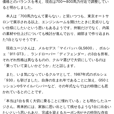
価格とのバランスを考え、現在は700〜800馬力付近で調整してい
ると明かしました。
本人は「700馬力なんて要らない」と笑いつつも、東京オートサ
ロンで展示される以上、エンジンルームを開けたときに見劣りしな
い仕様にしたいという思いもあるようです。外観だけでなく、内装
の素材や仕上げについても検討が進んでおり、細部まで作り込まれ
た1台となりそうです。
現在ユージさんは、メルセデス「マイバッハ GLS600」、ポルシ
ェ「911 GT3」、ランドローバー「ディフェンダー」の3台を所有。
それぞれ性格は異なるものの、クルマ選びで大切にしているのは
「乗っていて楽しいかどうか」だと話します。
また、いま気になっているクルマとして、1987年式のポルシェ
「930」も挙げました。自身の生まれ年であることに加え、G50ミ
ッションや5マイルバンパーなど、その年式ならではの特徴にも惹
かれているとのことです。
「本当は1台を長く大切に乗ることに憧れている」とも明かしたユー
ジさん。将来的には、家族に思い出として残せるような1台に出会い
たいという思いもあり、完成を迎えるカーボンRがその特別な存在