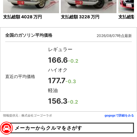
支払総額
4028
万円
支払総額
3228
万円
支払総額
全国のガソリン平均価格
2026/08/07時点最新
レギュラー
166.6
-0.2
ハイオク
直近の平均価格
177.7
-0.3
軽油
156.3
-0.2
情報提供元：株式会社ゴーゴーラボ
gogogsで詳細をみる
メーカーからクルマをさがす