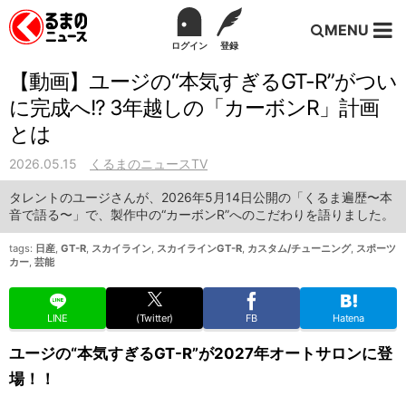
MENU
ログイン
登録
【動画】ユージの“本気すぎるGT-R”がつい
に完成へ!? 3年越しの「カーボンR」計画
とは
2026.05.15
くるまのニュースTV
タレントのユージさんが、2026年5月14日公開の「くるま遍歴〜本
音で語る〜」で、製作中の“カーボンR”へのこだわりを語りました。
tags:
日産
,
GT-R
,
スカイライン
,
スカイラインGT-R
,
カスタム/チューニング
,
スポーツ
カー
,
芸能
LINE
(Twitter)
FB
Hatena
ユージの“本気すぎるGT-R”が2027年オートサロンに登
場！！