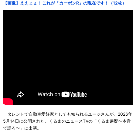
【画像】ええぇぇ！ これが「カーボンR」の現在です！（12枚）
タレントで自動車愛好家としても知られるユージさんが、2026年
5月14日に公開された、くるまのニュースTVの「くるま遍歴〜本音
で語る〜」に出演。