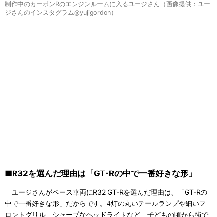
制作中のカーボンRのエンジンルームに入るユージさん（画像提供：ユー
ジさんのインスタグラム@yujigordon）
■R32を選んだ理由は「GT-Rの中で一番好きな形」
ユージさんがベース車両にR32 GT-Rを選んだ理由は、「GT-Rの
中で一番好きな形」だからです。4灯の丸いテールランプや細いフ
ロントグリル、シャープなヘッドライトなど、子どもの頃から街で