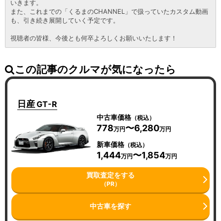
いきます。
また、これまでの「くるまのCHANNEL」で扱っていたカスタム動画
も、引き続き展開していく予定です。
視聴者の皆様、今後とも何卒よろしくお願いいたします！
この記事のクルマが気になったら
日産
GT-R
中古車価格
（税込）
778
〜6,280
万円
万円
新車価格
（税込）
1,444
〜1,854
万円
万円
買取査定をする
（PR）
中古車を探す