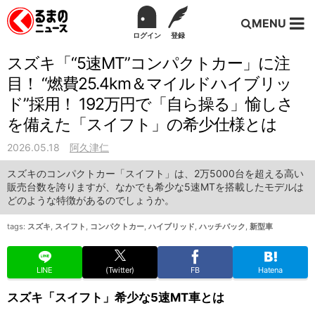
MENU
ログイン
登録
スズキ「“5速MT”コンパクトカー」に注
目！ “燃費25.4km＆マイルドハイブリッ
ド”採用！ 192万円で「自ら操る」愉しさ
を備えた「スイフト」の希少仕様とは
2026.05.18
阿久津仁
スズキのコンパクトカー「スイフト」は、2万5000台を超える高い
販売台数を誇りますが、なかでも希少な5速MTを搭載したモデルは
どのような特徴があるのでしょうか。
tags:
スズキ
,
スイフト
,
コンパクトカー
,
ハイブリッド
,
ハッチバック
,
新型車
LINE
(Twitter)
FB
Hatena
スズキ「スイフト」希少な5速MT車とは