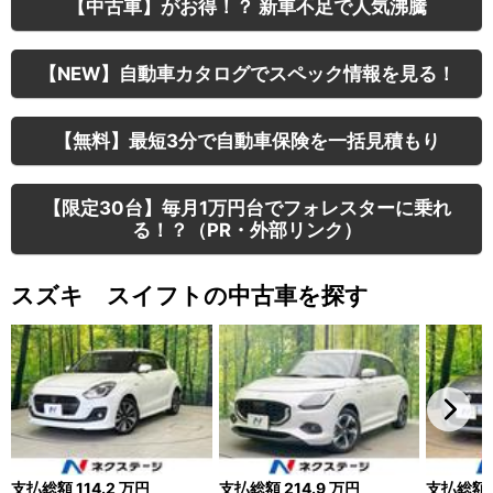
【中古車】がお得！？ 新車不足で人気沸騰
【NEW】自動車カタログでスペック情報を見る！
【無料】最短3分で自動車保険を一括見積もり
【限定30台】毎月1万円台でフォレスターに乗れ
る！？（PR・外部リンク）
スズキ スイフトの中古車を探す
支払総額
114.2
万円
支払総額
214.9
万円
支払総額