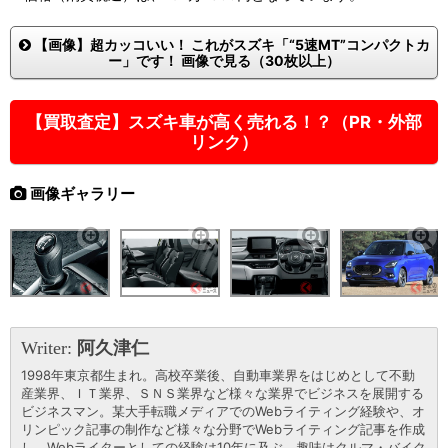
【画像】超カッコいい！ これがスズキ「“5速MT”コンパクトカ
ー」です！ 画像で見る（30枚以上）
【買取査定】スズキ車が高く売れる！？（PR・外部
リンク）
画像ギャラリー
Writer:
阿久津仁
1998年東京都生まれ。高校卒業後、自動車業界をはじめとして不動
産業界、ＩＴ業界、ＳＮＳ業界など様々な業界でビジネスを展開する
ビジネスマン。某大手転職メディアでのWebライティング経験や、オ
リンピック記事の制作など様々な分野でWebライティング記事を作成
し、Webライターとしての経験は10年に及ぶ。趣味はクルマ・バイク