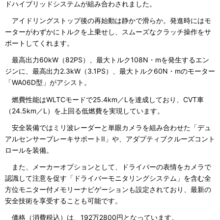
ドハイブリッドシステムが組み合わされました。
アイドリングストップ後の再始動は静かで滑らか。発進時にはモ
ーターがわずかにトルクを上乗せし、スムーズなクラッチ操作をサ
ポートしてくれます。
最高出力60kW（82PS）、最大トルク108N・mを発生するエン
ジンに、最高出力2.3kW（3.1PS）、最大トルク60N・mのモーター
「WA06D型」がアシスト。
燃費性能はWLTCモードで25.4km／Lを達成しており、CVT車
（24.5km／L）を上回る低燃費を実現しています。
安全装備ではミリ波レーダーと単眼カメラを組み合わせた「デュ
アルセンサーブレーキサポートII」や、アダプティブクルーズコント
ロールを装備。
また、メーカーオプションとして、ドライバーの表情をカメラで
認識して注意を促す「ドライバーモニタリングシステム」を含む全
方位モニター付メモリーナビゲーションも設定されており、最新の
安全技術を享受することも可能です。
価格（消費税込）は、192万2800円となっています。