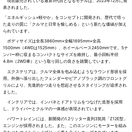
現在販売されている通算5代目となるモデルは、2023年12月に発
表されました。
「エネルギッシュ×軽やか」をコンセプトに開発され、歴代で培っ
た走りの質に「クルマと日常を愉しめる」という新たな価値が加え
られています。
ボディサイズは全長3860mm×全幅1695mm×全高
1500mm（4WDは1525mm）、ホイールベース2450mmです。5ナ
ンバー枠に収まるコンパクトなサイズを維持し、最小回転半径
4.8m（2WD車）という取り回しの良さを踏襲しています。
エクステリアは、クルマ全体を包み込むようなラウンド形状を採
用。外側へ張り出したフェンダーやピアノブラック調のフロントグ
リルにより、先進的かつ走りを想起させるスタイリングが追求され
ました。
インテリアでは、インパネとドアトリムをつなげた造形を採用
し、ドライバーとクルマの一体感が表現されています。
パワートレインには、新開発の1.2リッター直列3気筒「Z12E型」
エンジンが採用されました。また、このエンジンにモーターを組み