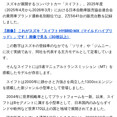
スズキが展開するコンパクトカー「スイフト」。2025年度
（2025年4月から2026年3月）における日本自動車販売協会連合会
の乗用車ブランド通称名別順位では、2万5641台の販売台数を記録
しました。
【画像】 これがスズキ「スイフト HYBRID MX（マイルドハイブリ
ッド）」です！ 画像で見る（30枚以上）
この数字はスズキの登録車のなかでも「ソリオ」や「ジムニー」
に次ぐ実績であり、同社を代表する主力モデルとして定着していま
す。
そんなスイフトには5速マニュアルトランスミッション（MT）を
搭載したモデルが存在します。
スイフトは2000年に静かさと力強さを両立した1300ccエンジン
を搭載した新ジャンル小型車として登場しました。
2004年に世界戦略車としてプラットフォームを一新。以来、スイ
フトはBセグメントに属する小型車として、日本国内のみならずイ
ンドや欧州など世界170以上の国と地域で展開されてきました。