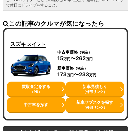
で休日にドライブをすること。
この記事のクルマが気になったら
スズキ
スイフト
中古車価格
（税込）
15
〜262
万円
万円
新車価格
（税込）
173
〜233
万円
万円
買取査定をする
新車見積もり
（PR）
（外部リンク）
新車サブスクを探す
中古車を探す
（外部リンク）