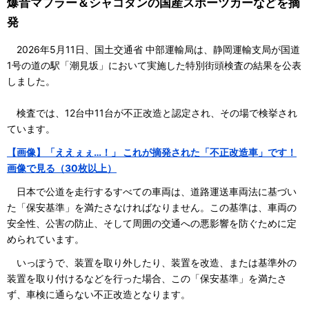
爆音マフラー＆シャコタンの国産スポーツカーなどを摘
発
2026年5月11日、国土交通省 中部運輸局は、静岡運輸支局が国道
1号の道の駅「潮見坂」において実施した特別街頭検査の結果を公表
しました。
検査では、12台中11台が不正改造と認定され、その場で検挙され
ています。
【画像】「ええぇぇ…！」 これが摘発された「不正改造車」です！
画像で見る（30枚以上）
日本で公道を走行するすべての車両は、道路運送車両法に基づい
た「保安基準」を満たさなければなりません。この基準は、車両の
安全性、公害の防止、そして周囲の交通への悪影響を防ぐために定
められています。
いっぽうで、装置を取り外したり、装置を改造、または基準外の
装置を取り付けるなどを行った場合、この「保安基準」を満たさ
ず、車検に通らない不正改造となります。