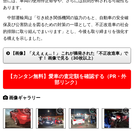
合には、車両の使用停止命令や、さらには罰則が科される可能性も
あります。
中部運輸局は「引き続き関係機関の協力のもと、自動車の安全確
保及び公害防止を図るための対策の一環として、不正改造車の社会
的排除に取り組んでまいります」とし、今後も取り締まりを強化す
る構えを示しました。
【画像】「ええぇぇ…！」 これが摘発された「不正改造車」で
す！ 画像で見る（30枚以上）
【カンタン無料】愛車の査定額を確認する（PR・外
部リンク）
画像ギャラリー