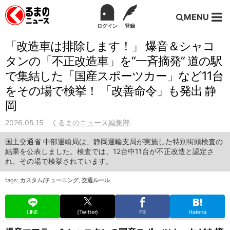
MENU
ログイン
登録
「改造車は排除します！」 爆音＆シャコ
タンの「不正改造車」を“一斉摘発” 道の駅
で集結した「国産スポーツカー」など11台
をその場で検挙！ 「改善命令」も発出 静
岡
2026.05.15
くるまのニュース編集部
国土交通省 中部運輸局は、静岡運輸支局が実施した特別街頭検査の
結果を公表しました。検査では、12台中11台が不正改造と認定さ
れ、その場で検挙されています。
tags:
カスタム/チューニング
,
交通ルール
LINE
(Twitter)
FB
Hatena