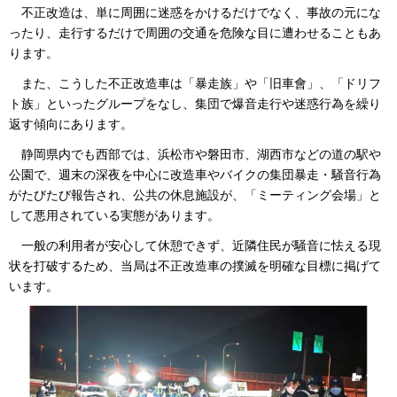
不正改造は、単に周囲に迷惑をかけるだけでなく、事故の元にな
ったり、走行するだけで周囲の交通を危険な目に遭わせることもあ
ります。
また、こうした不正改造車は「暴走族」や「旧車會」、「ドリフ
ト族」といったグループをなし、集団で爆音走行や迷惑行為を繰り
返す傾向にあります。
静岡県内でも西部では、浜松市や磐田市、湖西市などの道の駅や
公園で、週末の深夜を中心に改造車やバイクの集団暴走・騒音行為
がたびたび報告され、公共の休息施設が、「ミーティング会場」と
して悪用されている実態があります。
一般の利用者が安心して休憩できず、近隣住民が騒音に怯える現
状を打破するため、当局は不正改造車の撲滅を明確な目標に掲げて
います。