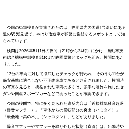
今回の街頭検査が実施されたのは、静岡県内の国道1号沿いにある
道の駅 潮見坂で、やはり改造車が頻繁に集結するスポットとして知
られています。
検問は2026年5月1日の夜間（21時から24時）にかけ、自動車技
術総合機構中部検査部および静岡県警とタッグを組み、検問にあた
りました。
12台の車両に対して徹底したチェックが行われ、そのうち11台が
保安基準に適合しない不正改造車であると判定されました。検問時
の写真を見ると、摘発された車両の多くは、派手な装飾を施したセ
ダンや国産スポーツカーなどであったことが確認できます。
今回の検問で、特に多く見られた違反内容は「近接排気騒音超過
（爆音マフラー）」「車体からの回転部分の突出（ハミタイ）」
「最低地上高の不足（シャコタン）」などがありました。
爆音マフラーやマフラーを取り外した状態（直管）は、始動時や