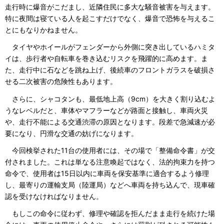
走行時に爆音がこだまし、近隣住民に多大な騒音被害を与えます。
特に夜間は寝ている人を起こすだけでなく、爆音で恐怖を与えるこ
とにもなりかねません。
タイヤやホイールがフェンダーから外側に突き出しているハミタ
イは、歩行者や自転車を巻き込むリスクを飛躍的に高めます。ま
た、走行中に石などを跳ね上げ、後続車のフロントガラスを破損さ
せる二次被害の危険性もあります。
さらに、シャコタンも、最低地上高（9cm）を大きく割り込むよ
うなレベルだと、車体やマフラーなどが路面と接触し、車両火災
や、走行不能による交通渋滞の原因となります。段差で急減速が必
要になり、円滑な交通の妨げになります。
今回検挙された11台の使用者には、その場で「整備命令書」が交
付されました。これは単なる注意喚起ではなく、法的拘束力を持つ
命令で、使用者は15日以内に車両を保安基準に適合するよう修理
し、最寄りの運輸支局（陸運局）などへ車両を持ち込んで、現車確
認を受けなければなりません。
もしこの命令に従わず、修理や確認を拒んだまま走行を続けた場