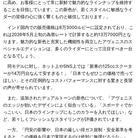
に高め、お客様にとって常に新鮮で魅力的なラインナップを維持す
ることを目指しています。この新色が、若くスタイルに敏感なライ
ダーの皆様の心に強く響くものと確信しております」。
インド国内での販売価格は8万3000ルピーに設定されており、こ
れは2026年5月上旬の為替レートで計算すると約13万7000円とな
ります。魅力的な新色と充実した機能性を両立したアヴェニスのス
ペシャルエディションは、多くのライダーにとって注目すべき一台
となるでしょう。
同モデルに対し、ネット上やSNS上では「新車の125ccスクータ
ーが14万円台なんて安すぎる！」「日本でもぜひこの価格で売って
ほしい」とその圧倒的なコストパフォーマンスに対する驚きと羨望
の声が寄せられています。
また、追加されたデュアルトーンの新色について、「アヴェニス
のエッジが効いたデザインによく似合っている」「スポーティでか
っこいい。日本のラインナップにもこのカラーを入れてほしい」な
ど、若々しくフレッシュなスタイリングが評価されています。
一方、「円安の影響や、日本の厳しい排ガス規制・安全基準を考
えると、この価格を日本で実現するのは絶対に無理だろうな…」