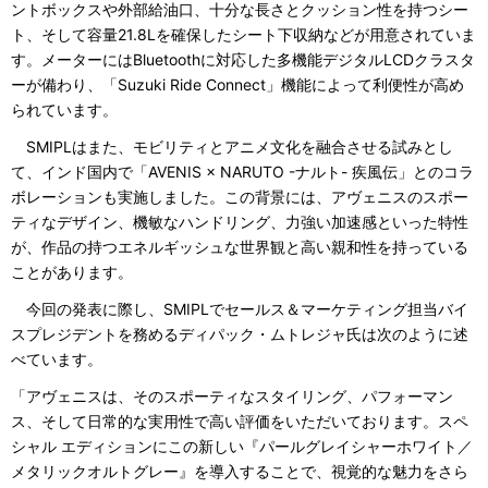
ントボックスや外部給油口、十分な長さとクッション性を持つシー
ト、そして容量21.8Lを確保したシート下収納などが用意されていま
す。メーターにはBluetoothに対応した多機能デジタルLCDクラスタ
ーが備わり、「Suzuki Ride Connect」機能によって利便性が高め
られています。
SMIPLはまた、モビリティとアニメ文化を融合させる試みとし
て、インド国内で「AVENIS × NARUTO -ナルト- 疾風伝」とのコラ
ボレーションも実施しました。この背景には、アヴェニスのスポー
ティなデザイン、機敏なハンドリング、力強い加速感といった特性
が、作品の持つエネルギッシュな世界観と高い親和性を持っている
ことがあります。
今回の発表に際し、SMIPLでセールス＆マーケティング担当バイ
スプレジデントを務めるディパック・ムトレジャ氏は次のように述
べています。
「アヴェニスは、そのスポーティなスタイリング、パフォーマン
ス、そして日常的な実用性で高い評価をいただいております。スペ
シャル エディションにこの新しい『パールグレイシャーホワイト／
メタリックオルトグレー』を導入することで、視覚的な魅力をさら