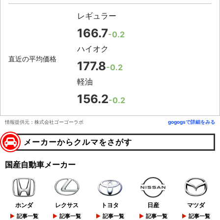
レギュラー
166.7
-0.2
ハイオク
直近の平均価格
177.8
-0.2
軽油
156.2
-0.2
情報提供元：株式会社ゴーゴーラボ
gogogsで詳細をみる
メーカーからクルマをさがす
国産自動車メーカー
ホンダ
レクサス
トヨタ
日産
マツダ
記事一覧
記事一覧
記事一覧
記事一覧
記事一覧