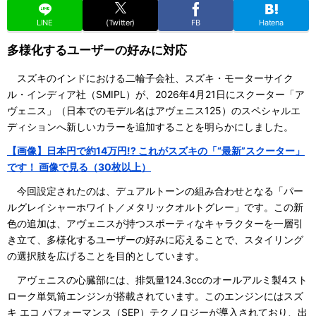
LINE
(Twitter)
FB
Hatena
多様化するユーザーの好みに対応
スズキのインドにおける二輪子会社、スズキ・モーターサイク
ル・インディア社（SMIPL）が、2026年4月21日にスクーター「ア
ヴェニス」（日本でのモデル名はアヴェニス125）のスペシャルエ
ディションへ新しいカラーを追加することを明らかにしました。
【画像】日本円で約14万円!? これがスズキの「“最新”スクーター」
です！ 画像で見る（30枚以上）
今回設定されたのは、デュアルトーンの組み合わせとなる「パー
ルグレイシャーホワイト／メタリックオルトグレー」です。この新
色の追加は、アヴェニスが持つスポーティなキャラクターを一層引
き立て、多様化するユーザーの好みに応えることで、スタイリング
の選択肢を広げることを目的としています。
アヴェニスの心臓部には、排気量124.3ccのオールアルミ製4スト
ローク単気筒エンジンが搭載されています。このエンジンにはスズ
キ エコ パフォーマンス（SEP）テクノロジーが導入されており、出