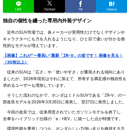
LINE
(Twitter)
FB
Hatena
独自の個性を纏った専用内外装デザイン
近年のSUV市場では、各メーカーが実用性だけでなくデザインや
キャラクターにも力を入れるようになり、ひと目で違いが分かる個
性的なモデルが増えています。
【画像】これが“一番高い”最新「ZR-V」の姿です！ 画像を見る！
（30枚以上）
従来のSUVは「広さ」や「使いやすさ」が重視される傾向にあり
ましたが、2026年現在はそれに加えて、所有する満足感や独自性を
求めるユーザーも増加しています。
そうした流れのなかで、ホンダはミドルSUVである「ZR-V」の一
部改良モデルを2026年3月26日に発表し、翌27日に発売しました。
今回の改良では、従来用意されていたガソリンモデルを終了し、
全車をハイブリッド仕様の「e：HEV」に統一した点が特徴です。
環境性能を重視しつつも、ホンダらしい力強い走りを維持する方