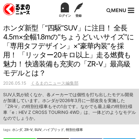
MENU
ログイン
登録
ホンダ新型「“四駆”SUV」に注目！ 全長
4.5m×全幅1.8mの“ちょうどいいサイズ”に
「専用タフデザイン」×“豪華内装”を採
用！ 「リッター20キロ以上」走る燃費も
魅力！ 快適装備も充実の「ZR-V」最高級
モデルとは？
2026.05.15
くるまのニュース編集部
SUV人気が続くなか、各メーカーでは個性を打ち出したモデル開発
が加速しています。ホンダが2026年3月に一部改良を実施した
「ZR-V」の特別仕様車もその1台です。なかでも最上級の特別仕様
車「e：HEV Z CROSS TOURING 4WD」は、一体どのようなモデル
なのでしょうか。
tags:
ホンダ
,
ZR-V
,
SUV
,
ハイブリッド
,
特別仕様車