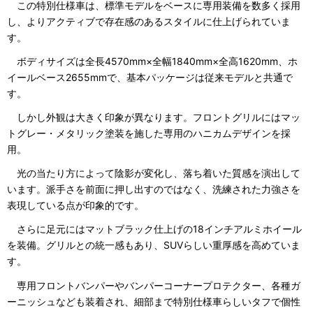
この特別仕様車は、標準モデルをベースに専用装備を数多く採用
し、よりアクティブで存在感のあるスタイルに仕上げられていま
す。
ボディサイズは全長4570mm×全幅1840mm×全高1620mm、ホ
イールベース2655mmで、基本パッケージは従来モデルと共通で
す。
しかし外観は大きく印象が異なります。フロントグリルにはマッ
トグレー・メタリック塗装を施した専用のハニカムデザインを採
用。
光の当たり方によって陰影が変化し、落ち着いた質感を演出して
います。派手さを前面に押し出すのではなく、洗練された力強さを
表現している点が印象的です。
さらに足元にはマットブラック仕上げの18インチアルミホイール
を装備。グリルとの統一感もあり、SUVらしい重厚感を高めていま
す。
専用フロントバンパーやバンパーコーナープロテクター、各種ガ
ーニッシュなども装着され、細部まで特別仕様車らしいタフで個性