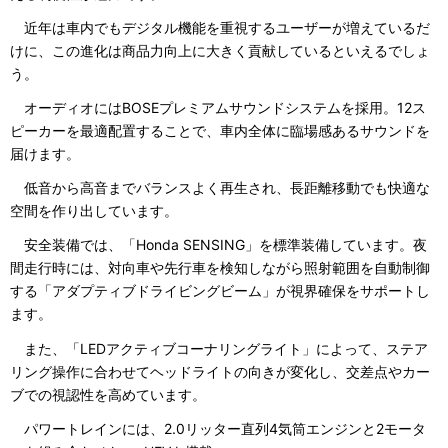
近年は車内でもデジタル機能を重視するユーザーが増えているだ
けに、この進化は商品力向上に大きく貢献しているといえるでしょ
う。
オーディオにはBOSEプレミアムサウンドシステムを採用。12ス
ピーカーを最適配置することで、車内全体に臨場感あるサウンドを
届けます。
低音から高音までバランスよく再生され、長距離移動でも快適な
空間を作り出しています。
安全装備では、「Honda SENSING」を標準装備しています。夜
間走行時には、対向車や先行車を検知しながら照射範囲を自動制御
する「アダプティブドライビングビーム」が視界確保をサポートし
ます。
また、「LEDアクティブコーナリングライト」によって、ステア
リング操作に合わせてヘッドライトの向きが変化し、交差点やカー
ブでの視認性を高めています。
パワートレインには、2.0リッター直列4気筒エンジンと2モータ