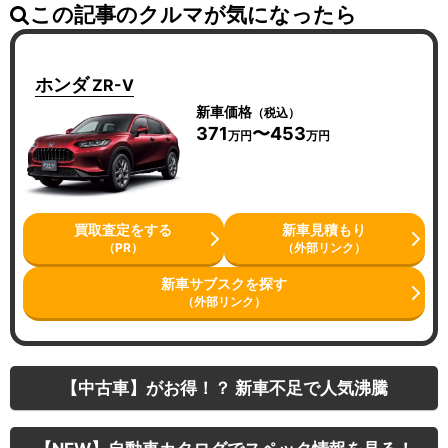
この記事のクルマが気になったら
ホンダ
ZR-V
新車価格
（税込）
371
〜453
万円
万円
買取査定をする
新車見積もり
（PR）
（外部リンク）
新車サブスクを探す
（外部リンク）
【中古車】がお得！？ 新車不足で人気沸騰