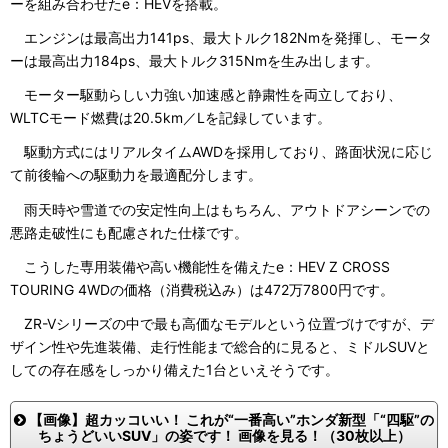
ーを組み合わせたe：HEVを搭載。
エンジンは最高出力141ps、最大トルク182Nmを発揮し、モータ
ーは最高出力184ps、最大トルク315Nmを生み出します。
モーター駆動らしい力強い加速感と静粛性を両立しており、
WLTCモード燃費は20.5km／Lを記録しています。
駆動方式にはリアルタイムAWDを採用しており、路面状況に応じ
て前後輪への駆動力を最適配分します。
雨天時や雪道での安定性向上はもちろん、アウトドアシーンでの
悪路走破性にも配慮された仕様です。
こうした専用装備や高い機能性を備えたe：HEV Z CROSS
TOURING 4WDの価格（消費税込み）は472万7800円です。
ZR-Vシリーズの中で最も高価なモデルという位置づけですが、デ
ザイン性や先進装備、走行性能まで総合的に見ると、ミドルSUVと
しての存在感をしっかり備えた1台といえそうです。
【画像】超カッコいい！ これが“一番高い”ホンダ新型「“四駆”の
ちょうどいいSUV」の姿です！ 画像を見る！（30枚以上）