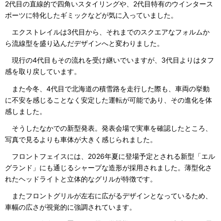
2代目の直線的で四角いスタイリングや、2代目特有のウインタース
ポーツに特化したギミックなどが気に入っていました。
エクストレイルは3代目から、それまでのスクエアなフォルムか
ら流線型を盛り込んだデザインへと変わりました。
現行の4代目もその流れを受け継いでいますが、3代目よりはタフ
感を取り戻しています。
また今冬、4代目で北海道の積雪路を走行した際も、車両の挙動
に不安を感じることなく安定した運転が可能であり、その進化を体
感しました。
そうしたなかでの新型発表。発表会場で実車を確認したところ、
写真で見るよりも車体が大きく感じられました。
フロントフェイスには、2026年夏に登場予定とされる新型「エル
グランド」にも通じるシャープな造形が採用されました。薄型化さ
れたヘッドライトと立体的なグリルが特徴です。
またフロントグリルが左右に広がるデザインとなっているため、
車幅の広さが視覚的に強調されています。