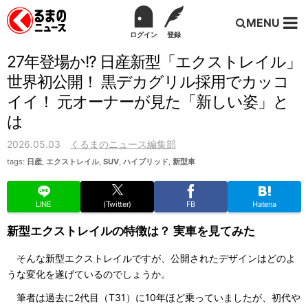
MENU
ログイン
登録
27年登場か!? 日産新型「エクストレイル」
世界初公開！ 黒デカグリル採用でカッコ
イイ！ 元オーナーが見た「新しい姿」と
は
2026.05.03
くるまのニュース編集部
tags:
日産
,
エクストレイル
,
SUV
,
ハイブリッド
,
新型車
LINE
(Twitter)
FB
Hatena
新型エクストレイルの特徴は？ 実車を見てみた
そんな新型エクストレイルですが、公開されたデザインはどのよ
うな変化を遂げているのでしょうか。
筆者は過去に2代目（T31）に10年ほど乗っていましたが、初代や