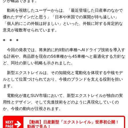
グが確認できます。
動画を視聴したユーザーからは、「最近登場した日産車のなかで
優れたデザインだと思う」「日本や米国での展開が待ち遠しい」
「個人的にこの外観は好ましい」といった、外観に対する肯定的な
意見が複数寄せられています。
※ ※ ※
今回の発表では、将来的に約9割の車種へAIドライブ技術を導入す
る計画や、商品群を現在の56車種から45車種へと最適化する方針な
ど、同社の新しい戦略も示されました。
新型エクストレイルは、その知能化と電動化を体現する中核モデ
ルとして位置づけられており、今後のブランドを支える役割を担い
ます。
電動化が進むSUV市場において、新型エクストレイルが独自の実
用性とデザイン、そして先進技術をどのように具現化していくの
か、今後の動向が注視されます。
【動画】日産新型「エクストレイル」世界初公開！
動画で見る！