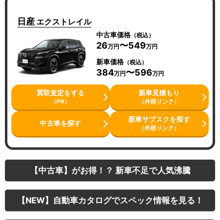
日産
エクストレイル
中古車価格
（税込）
26
〜549
万円
万円
新車価格
（税込）
384
〜596
万円
万円
買取査定をする
新車見積もり
（PR）
（外部リンク）
新車サブスクを探す
中古車を探す
（外部リンク）
【中古車】がお得！？ 新車不足で人気沸騰
【NEW】自動車カタログでスペック情報を見る！