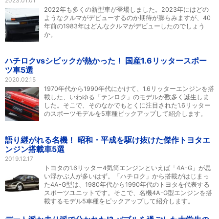
2023.01.01
2022年も多くの新型車が登場しました。2023年にはどの
ようなクルマがデビューするのか期待が膨らみますが、40
年前の1983年はどんなクルマがデビューしたのでしょう
か。
ハチロクvsシビックが熱かった！ 国産1.6リッタースポー
ツ車5選
2020.02.15
1970年代から1990年代にかけて、1.6リッターエンジンを搭
載した、いわゆる「テンロク」のモデルが数多く誕生しま
した。そこで、そのなかでもとくに注目された1.6リッター
のスポーツモデルを5車種ピックアップして紹介します。
語り継がれる名機！ 昭和・平成を駆け抜けた傑作トヨタエ
ンジン搭載車5選
2019.12.17
トヨタの1.6リッター4気筒エンジンといえば「4A-G」が思
い浮かぶ人が多いはず。「ハチロク」から搭載がはじまっ
た4A-G型は、1980年代から1990年代のトヨタを代表する
スポーツユニットです。そこで、名機4A-G型エンジンを搭
載するモデル5車種をピックアップして紹介します。