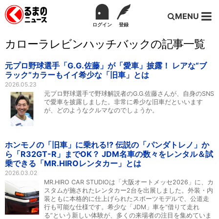
MENU
ログイン
登録
カローラレビンハッチバックの記事一覧
元プロ野球選手「G.G.佐藤」が「愛車」披露！ レアな“ブ
ラック”カラーもイイ希少な「旧車」とは
2026.05.23
元プロ野球選手で野球解説者のG.G.佐藤さんが、自身のSNS
で愛車を披露しました。非常に希少な旧車だといいます
が、どのようなクルマなのでしょうか。
ホンモノの「旧車」に乗れる!? 伝説の「パンダトレノ」か
ら「R32GT-R」までOK？ JDM名車の数々をレンタル＆試
乗できる「MR.HIROレンタカー」とは
2026.03.02
MR.HIRO CAR STUDIOは「大阪オートメッセ2026」に、カ
スタムが施されたレンタカー2台を出展しました。外装・内
装ともに本格的に仕上げられたスポーツモデルで、公道走
行も可能な仕様です。希少な「JDM」車を“借りて走れ
る”という新しい体験が、多くの来場者の注目を集めていま