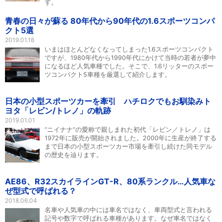
す。
青春の日々が蘇る 80年代から90年代の1.6スポーツコンパ
クト5選
2019.01.18
いまはほとんどなくなってしまった1.6スポーツコンパクト
ですが、1980年代から1990年代にかけて当時の若者が夢中
になるほど人気車種でした。そこで、1.6リッターのスポー
ツコンパクト5車種を厳選して紹介します。
日本の小型スポーツカーを牽引 ハチロクでもお馴染みト
ヨタ「レビン/トレノ」の軌跡
2019.01.01
“ニイナナ”の愛称で親しまれた初代「レビン／トレノ」は
1972年に販売が開始されました。2000年に生産が終了する
まで日本の小型スポーツカー市場を牽引し続けた同モデル
の歴史を辿ります。
AE86、R32スカイラインGT-R、80系ランクル…人気車な
ぜ型式で呼ばれる？
2018.06.04
名車や人気車の中には車名ではなく、車両型式と言われる
記号や数字で呼ばれる車種があります。なぜ車名ではなく