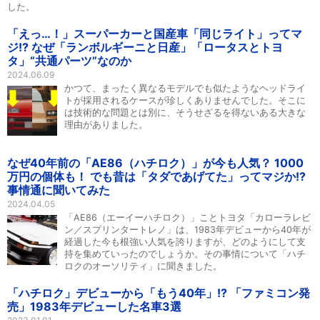
した。
「えっ…！」スーパーカーと国産車「同じライト」ってマ
ジ!? なぜ「ランボルギーニと日産」「ロータスとトヨ
タ」“共通パーツ”なのか
2024.06.09
かつて、まったく異なるモデルでも似たようなヘッドライ
トが採用されるケースが珍しくありませんでした。そこに
は技術的な問題とは別に、そうせざるを得ないある大きな
理由がありました。
なぜ40年前の「AE86（ハチロク）」が今も人気？ 1000
万円の個体も！ でも昔は「タダであげてた」ってマジか!?
事情通に聞いてみた
2024.04.05
「AE86（エーイーハチロク）」ことトヨタ「カローラレビ
ン／スプリンタートレノ」は、1983年デビューから40年が
経過した今も根強い人気を誇りますが、どのようにして支
持を集めていったのでしょうか。その事情について「ハチ
ロクのオーソリティ」に聞きました。
「ハチロク」デビューから「もう40年」!? 「ファミコン発
売」1983年デビューした名車3選