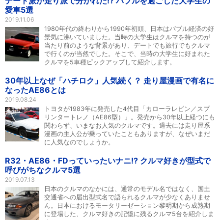
デート派か走り派で分かれた!? バブルを過ごした大学生の
愛車5選
2019.11.06
1980年代の終わりから1990年初頭、日本はバブル経済の好
景気に沸いていました。当時の大学生はクルマを持つのが
当たり前のような背景があり、デートでも旅行でもクルマ
で行くのが当然でした。そこで、当時の大学生に好まれた
クルマを5車種ピックアップして紹介します。
30年以上なぜ「ハチロク」人気続く？ 走り屋漫画で有名に
なったAE86とは
2019.08.24
トヨタが1983年に発売した4代目「カローラレビン／スプ
リンタートレノ（AE86型）」。発売から30年以上経つにも
関わらず、いまなお人気のクルマです。過去には走り屋系
漫画の主人公が乗っていたこともありますが、なぜいまだ
に人気なのでしょうか。
R32・AE86・FDっていったいナニ!? クルマ好きが型式で
呼びがちなクルマ5選
2019.07.13
日本のクルマのなかには、通常のモデル名ではなく、国土
交通省への届出型式名で語られるクルマが少なくありませ
ん。日本におけるモータリーゼーション黎明期から成熟期
に登場した、クルマ好きの記憶に残るクルマ5台を紹介しま