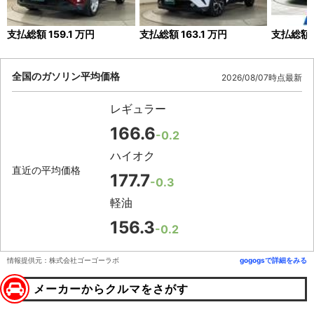
支払総額
159.1
万円
支払総額
163.1
万円
支払総額
全国のガソリン平均価格
2026/08/07時点最新
レギュラー
166.6
-0.2
ハイオク
直近の平均価格
177.7
-0.3
軽油
156.3
-0.2
情報提供元：株式会社ゴーゴーラボ
gogogsで詳細をみる
メーカーからクルマをさがす