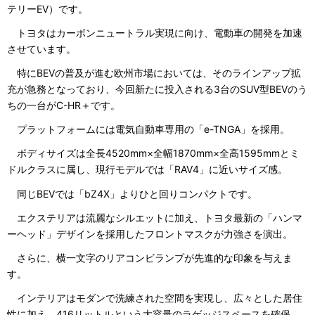
テリーEV）です。
トヨタはカーボンニュートラル実現に向け、電動車の開発を加速
させています。
特にBEVの普及が進む欧州市場においては、そのラインアップ拡
充が急務となっており、今回新たに投入される3台のSUV型BEVのう
ちの一台がC-HR＋です。
プラットフォームには電気自動車専用の「e-TNGA」を採用。
ボディサイズは全長4520mm×全幅1870mm×全高1595mmとミ
ドルクラスに属し、現行モデルでは「RAV4」に近いサイズ感。
同じBEVでは「bZ4X」よりひと回りコンパクトです。
エクステリアは流麗なシルエットに加え、トヨタ最新の「ハンマ
ーヘッド」デザインを採用したフロントマスクが力強さを演出。
さらに、横一文字のリアコンビランプが先進的な印象を与えま
す。
インテリアはモダンで洗練された空間を実現し、広々とした居住
性に加え、416リットルという大容量のラゲッジスペースを確保。