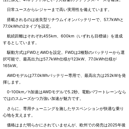
日常ユースからレジャーまで高い実用性を備えています。
搭載されるのは改良型リチウムイオンバッテリーで、57.7kWhと
77.0kWhの2タイプを設定。
航続距離はそれぞれ455km、600km（いずれも目標値）を達成
するとしています。
駆動方式はFWDとAWDを設定。FWDは2種類のバッテリーから選
択可能で、最高出力は57.7kWh仕様が123kW、77.0kWh仕様が
165kW。
AWDモデルは77.0kWhバッテリー専用で、最高出力は252kWを発
揮します。
0-100km／h加速はAWDモデルで5.2秒。電動パワートレーンなら
ではのスムーズかつ力強い加速が魅力です。
さらに、専用チューニングを施したサスペンションが快適な乗り
心地を支えます。
価格はまだ明らかにされていませんが、欧州での発売は2025年後