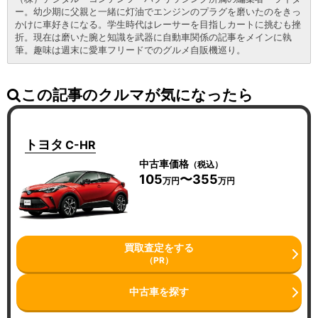
ー。幼少期に父親と一緒に灯油でエンジンのプラグを磨いたのをきっ
かけに車好きになる。学生時代はレーサーを目指しカートに挑むも挫
折。現在は磨いた腕と知識を武器に自動車関係の記事をメインに執
筆。趣味は週末に愛車フリードでのグルメ自販機巡り。
この記事のクルマが気になったら
トヨタ
C-HR
中古車価格
（税込）
105
〜355
万円
万円
買取査定をする
（PR）
中古車を探す