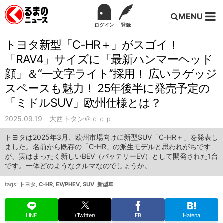
MENU
ログイン
登録
トヨタ新型「C-HR＋」がスゴイ！
「RAV4」サイズに「最新ハンマーヘッド
顔」＆“一文字ライト”採用！ 広いラゲッジ
スペースも魅力！ 25年後半に発売予定の
「ミドルSUV」欧州仕様とは？
2025.09.19
大西トタン＠ｄｃｐ
トヨタは2025年3月、欧州市場向けに新型SUV「C-HR＋」を発表し
ました。名前から既存の「C-HR」の派生モデルと思われがちです
が、実はまったく新しいBEV（バッテリーEV）として開発された1台
です。一体どのようなクルマなのでしょうか。
tags:
トヨタ
,
C-HR
,
EV/PHEV
,
SUV
,
新型車
LINE
(Twitter)
FB
Hatena