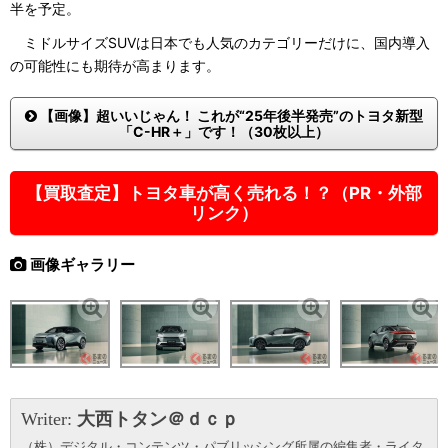
半を予定。
ミドルサイズSUVは日本でも人気のカテゴリーだけに、国内導入
の可能性にも期待が高まります。
【画像】超いいじゃん！ これが“25年後半発売”のトヨタ新型
「C-HR＋」です！（30枚以上）
【買取査定】トヨタ車が高く売れる！？（PR・外部
リンク）
画像ギャラリー
Writer:
大西トタン＠ｄｃｐ
（株）デジタル・コンテンツ・パブリッシング所属の編集者・ライタ