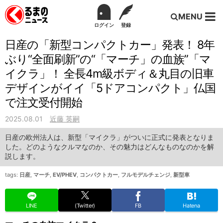
MENU
ログイン
登録
日産の「新型コンパクトカー」発表！ 8年
ぶり“全面刷新”の“「マーチ」の血族”「マ
イクラ」！ 全長4m級ボディ＆丸目の旧車
デザインがイイ「5ドアコンパクト」仏国
で注文受付開始
2025.08.01
近藤 英嗣
日産の欧州法人は、新型「マイクラ」がついに正式に発表となりま
した。どのようなクルマなのか、その魅力はどんなものなのかを解
説します。
tags:
日産
,
マーチ
,
EV/PHEV
,
コンパクトカー
,
フルモデルチェンジ
,
新型車
LINE
(Twitter)
FB
Hatena