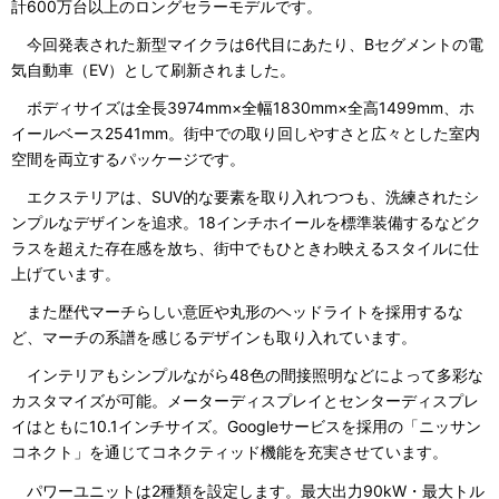
計600万台以上のロングセラーモデルです。
今回発表された新型マイクラは6代目にあたり、Bセグメントの電
気自動車（EV）として刷新されました。
ボディサイズは全長3974mm×全幅1830mm×全高1499mm、ホ
イールベース2541mm。街中での取り回しやすさと広々とした室内
空間を両立するパッケージです。
エクステリアは、SUV的な要素を取り入れつつも、洗練されたシ
ンプルなデザインを追求。18インチホイールを標準装備するなどク
ラスを超えた存在感を放ち、街中でもひときわ映えるスタイルに仕
上げています。
また歴代マーチらしい意匠や丸形のヘッドライトを採用するな
ど、マーチの系譜を感じるデザインも取り入れています。
インテリアもシンプルながら48色の間接照明などによって多彩な
カスタマイズが可能。メーターディスプレイとセンターディスプレ
イはともに10.1インチサイズ。Googleサービスを採用の「ニッサン
コネクト」を通じてコネクティッド機能を充実させています。
パワーユニットは2種類を設定します。最大出力90kW・最大トル