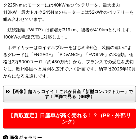
ク225Nｍのモーターには40kWhのバッテリーを、最大出力
110kW・最大トルク245Nｍのモーターには52kWhのバッテリーを
組み合わせています。
航続距離（WLTP）は前者が319km、後者が419kmとなります。
100kWの急速充電に対応します。
ボディカラーはロイヤルブルーをはじめ全6色。装備の違いによ
るグレードは「ENGAGE」「ADVANCE」「EVOLVE」の3種類。価
格は2万8000ユーロ（約480万円）から。フランスでの受注を皮切
りに、欧州各国へと展開を広げていく計画です。納車は2025年10月
からになる見通しです。
【画像】超カッコイイ！ これが日産「新型コンパクトカー」で
す！ 画像で見る（66枚）
【買取査定】日産車が高く売れる！？（PR・外部リ
ンク）
画像ギャラリー