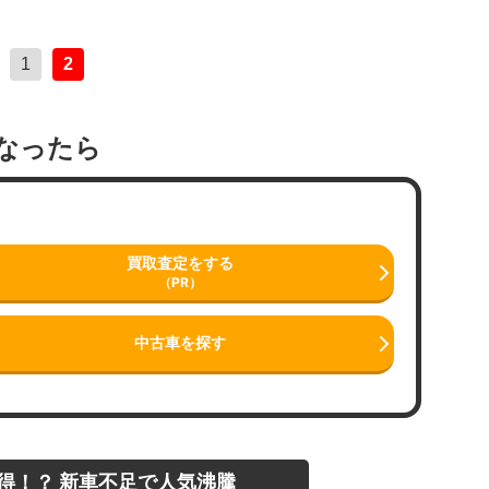
1
2
なったら
買取査定をする
（PR）
中古車を探す
得！？ 新車不足で人気沸騰