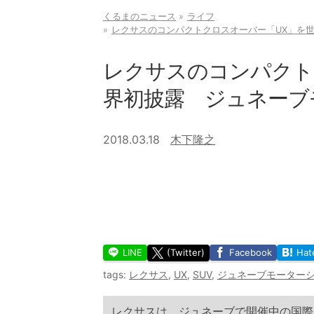
くるまのニュース
ライフ
レクサスのコンパクトクロスオーバー「UX」を世
レクサスのコンパクト
界初披露 ジュネーブモ
2018.03.18
木下隆之
LINE
(Twitter)
Facebook
Hat
tags:
レクサス
,
UX
,
SUV
,
ジュネーブモーターシ
レクサスは、ジュネーブで開催中の国際