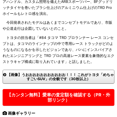
アハンドル、カスタム照明を備えたARBスポーツバー、BFグッドリ
ッチタイヤを巻いたブラシ仕上げのアルミニウム仕上げのTRD Pro
ホイールもレトロ感を演出。
今回発表されたモデルはあくまでコンセプトモデルであり、市販
や公道走行は企図していないとのこと。
トヨタの担当者は「#84 タコマ TRD プロランナー レース コンセ
プトは、タコマのラインナップの中で専用レース トラックがどのよ
うなものになるかを示したビジョンであり、バハにインスパイアさ
れたエンジニアリングと TRD プロの高速レース要素を象徴的なエク
ストラキャブ構成に取り入れています」と話しました。
【画像】うおおおおおおおおおおお！！！ これがトヨタ「めちゃ
すごいSUV」の全貌です（30枚以上）
【カンタン無料】愛車の査定額を確認する（PR・外
部リンク）
画像ギャラリー