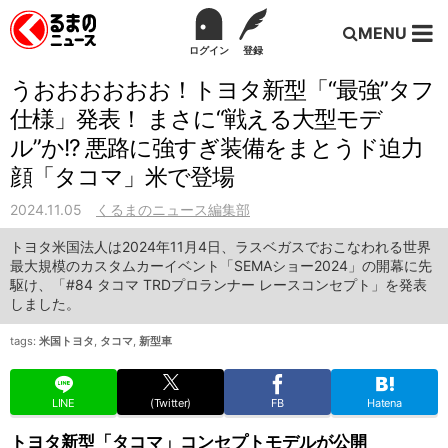
MENU
ログイン
登録
うおおおおおお！トヨタ新型「“最強”タフ
仕様」発表！ まさに“戦える大型モデ
ル”か!? 悪路に強すぎ装備をまとうド迫力
顔「タコマ」米で登場
2024.11.05
くるまのニュース編集部
トヨタ米国法人は2024年11月4日、ラスベガスでおこなわれる世界
最大規模のカスタムカーイベント「SEMAショー2024」の開幕に先
駆け、「#84 タコマ TRDプロランナー レースコンセプト」を発表
しました。
tags:
米国トヨタ
,
タコマ
,
新型車
LINE
(Twitter)
FB
Hatena
トヨタ新型「タコマ」コンセプトモデルが公開