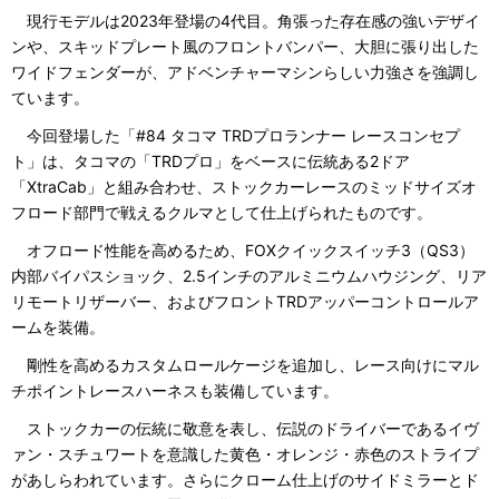
現行モデルは2023年登場の4代目。角張った存在感の強いデザイ
ンや、スキッドプレート風のフロントバンパー、大胆に張り出した
ワイドフェンダーが、アドベンチャーマシンらしい力強さを強調し
ています。
今回登場した「#84 タコマ TRDプロランナー レースコンセプ
ト」は、タコマの「TRDプロ」をベースに伝統ある2ドア
「XtraCab」と組み合わせ、ストックカーレースのミッドサイズオ
フロード部門で戦えるクルマとして仕上げられたものです。
オフロード性能を高めるため、FOXクイックスイッチ3（QS3）
内部バイパスショック、2.5インチのアルミニウムハウジング、リア
リモートリザーバー、およびフロントTRDアッパーコントロールア
ームを装備。
剛性を高めるカスタムロールケージを追加し、レース向けにマル
チポイントレースハーネスも装備しています。
ストックカーの伝統に敬意を表し、伝説のドライバーであるイヴ
ァン・スチュワートを意識した黄色・オレンジ・赤色のストライプ
があしらわれています。さらにクローム仕上げのサイドミラーとド