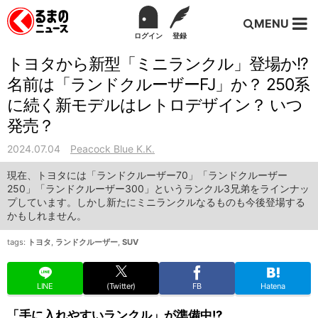
MENU
ログイン
登録
トヨタから新型「ミニランクル」登場か!?
名前は「ランドクルーザーFJ」か？ 250系
に続く新モデルはレトロデザイン？ いつ
発売？
2024.07.04
Peacock Blue K.K.
現在、トヨタには「ランドクルーザー70」「ランドクルーザー
250」「ランドクルーザー300」というランクル3兄弟をラインナッ
プしています。しかし新たにミニランクルなるものも今後登場する
かもしれません。
tags:
トヨタ
,
ランドクルーザー
,
SUV
LINE
(Twitter)
FB
Hatena
「手に入れやすいランクル」が準備中!?