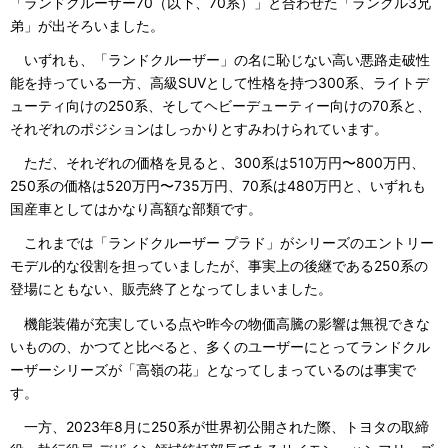
「ランドクルーザー70（以下、70系）」と合わせた「ランクル3兄
弟」が出そろいました。
いずれも、「ランドクルーザー」の名に恥じない高い悪路走破性
能を持っている一方、高級SUVとして性格を持つ300系、ライトデ
ューティ向けの250系、そしてヘビーデューティー向けの70系と、
それぞれのポジションはしっかりとすみわけられています。
ただ、それぞれの価格を見ると、300系は510万円〜800万円、
250系の価格は520万円〜735万円、70系は480万円と、いずれも
国産車としてはかなり高額な部類です。
これまでは「ランドクルーザー プラド」がシリーズのエントリー
モデル的な役割を担っていましたが、事実上の後継である250系の
登場にともない、販売終了となってしまいました。
機能装備が充実している点や昨今の物価高騰の影響は無視できな
いものの、かつてと比べると、多くのユーザーにとってランドクル
ーザーシリーズが「高嶺の花」となってしまっているのは事実で
す。
一方、2023年8月に250系が世界初公開された際、トヨタの取締