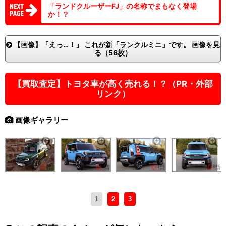
「ランドクルーザーFJ」の名称でまもなく登場
か！？
【画像】「えっ…！」 これが新「ランクルミニ」です。 画像を見
る（56枚）
【買取査定】トヨタ車が高く売れる！？（PR・外部
リンク）
画像ギャラリー
1
2
3