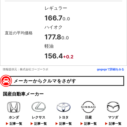
レギュラー
166.7
0.0
ハイオク
直近の平均価格
177.8
0.0
軽油
156.4
+0.2
情報提供元：株式会社ゴーゴーラボ
gogogsで詳細をみる
メーカーからクルマをさがす
国産自動車メーカー
ホンダ
レクサス
トヨタ
日産
マツダ
記事一覧
記事一覧
記事一覧
記事一覧
記事一覧