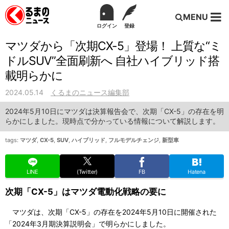
MENU
ログイン
登録
マツダから「次期CX-5」登場！ 上質な“ミ
ドルSUV”全面刷新へ 自社ハイブリッド搭
載明らかに
2024.05.14
くるまのニュース編集部
2024年5月10日にマツダは決算報告会で、次期「CX-5」の存在を明
らかにしました。現時点で分かっている情報について解説します。
tags:
マツダ
,
CX-5
,
SUV
,
ハイブリッド
,
フルモデルチェンジ
,
新型車
LINE
(Twitter)
FB
Hatena
次期「CX-5」はマツダ電動化戦略の要に
マツダは、次期「CX-5」の存在を2024年5月10日に開催された
「2024年3月期決算説明会」で明らかにしました。