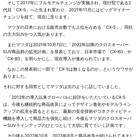
そして2017年にフルモデルチェンジが実施され、現行型である2
代目「CX-5」へと生まれ変わり、2021年11月にはビッグマイナー
チェンジを経て、現在に至ります。
マツダの日本における販売台数でも上位を占める「CX-5」。同社
の主力SUVかつ人気があります。
またマツダは2021年10月7日に「2022年以降のクロスオーバー
SUV商品群の拡充計画」を発表しており、日本市場で「CX-60」や
「CX-80」を明らかにし、現在導入が進められています。
なおこの発表前に一部で「CX-5は無くなるのか」というウワサが
ありました。
それに対する回答としてマツダは次のように話していました。
「2012年の導入以来グローバルに好評をいただいているCX-5
は、今後も継続的な商品改良によってデザイン進化やモデルライン
アップの拡充を図るとともに、最新の安全技術やコネクティビティ
機能を導入して商品力を強化し続け、今後もマツダのクロスオーバ
ーSUVラインアップのひとつとして大切に育てていく計画です」
その後も2022年10月、2023年9月と商品改良が続けられてきまし