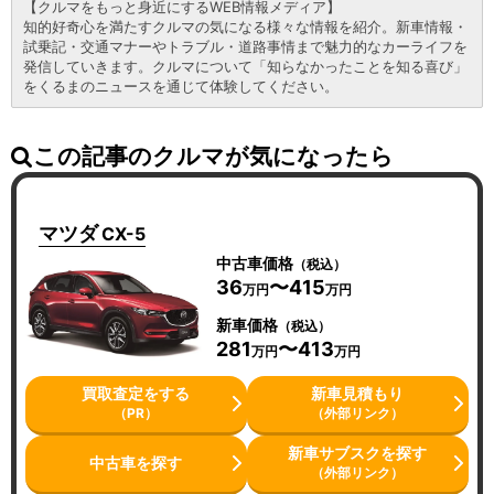
【クルマをもっと身近にするWEB情報メディア】
知的好奇心を満たすクルマの気になる様々な情報を紹介。新車情報・
試乗記・交通マナーやトラブル・道路事情まで魅力的なカーライフを
発信していきます。クルマについて「知らなかったことを知る喜び」
をくるまのニュースを通じて体験してください。
この記事のクルマが気になったら
マツダ
CX-5
中古車価格
（税込）
36
〜415
万円
万円
新車価格
（税込）
281
〜413
万円
万円
買取査定をする
新車見積もり
（PR）
（外部リンク）
新車サブスクを探す
中古車を探す
（外部リンク）