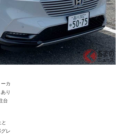
メーカ
もあり
注台
上と
部グレ