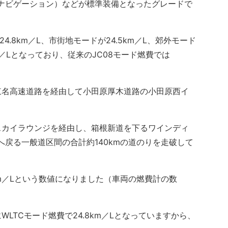
レイ（ナビゲーション）などが標準装備となったグレードで
.8km／L、市街地モードが24.5km／L、郊外モード
km／Lとなっており、従来のJC08モード燃費では
名高速道路を経由して小田原厚木道路の小田原西イ
カイラウンジを経由し、箱根新道を下るワインディ
へ戻る一般道区間の合計約140kmの道のりを走破して
1km／Lという数値になりました（車両の燃費計の数
TCモード燃費で24.8km／Lとなっていますから、