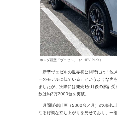
ホンダ新型「ヴェゼル」（e:HEV PLaY）
新型ヴェゼルの世界初公開時には「他
ーのモデルに似ている」というような声
ましたが、実際には発売1か月後の累計受
数は約3万2000台を突破。
月間販売計画（5000台／月）の6倍以
なる好調な立ち上がりを見せており、一