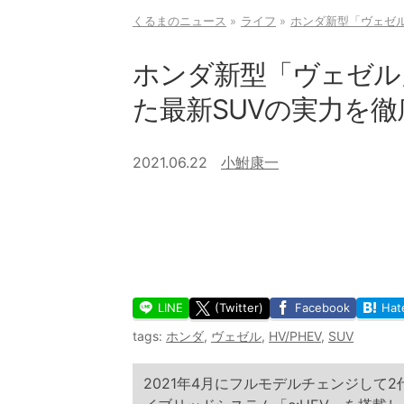
くるまのニュース
ライフ
ホンダ新型「ヴェゼル
ホンダ新型「ヴェゼル」
た最新SUVの実力を徹
2021.06.22
小鮒康一
LINE
(Twitter)
Facebook
Hat
tags:
ホンダ
,
ヴェゼル
,
HV/PHEV
,
SUV
2021年4月にフルモデルチェンジして