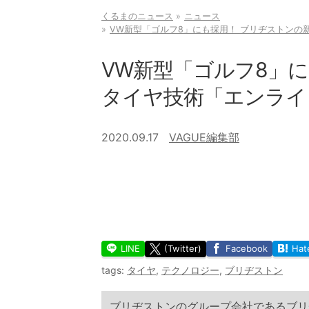
くるまのニュース
ニュース
VW新型「ゴルフ8」にも採用！ ブリヂストンの
VW新型「ゴルフ8」
タイヤ技術「エンライ
2020.09.17
VAGUE編集部
LINE
(Twitter)
Facebook
Hat
tags:
タイヤ
,
テクノロジー
,
ブリヂストン
ブリヂストンのグループ会社であるブリ