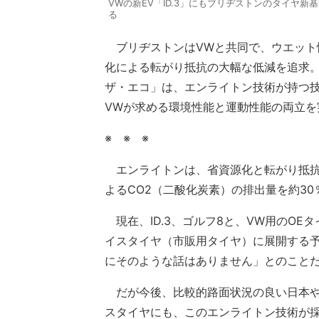
VWの新EV「ID.3」にもブリヂストンのタイヤ
る
ブリヂストンはVWと共同で、ウエット
化による転がり抵抗の大幅な低減を追求
ザ・エコ」は、エンライトン技術が持つ
VWが求める環境性能と運動性能の両立を
※ ※ ※
エンライトンは、省資源化と転がり抵抗
よるCO2（二酸化炭素）の排出量を約3
現在、ID.3、ゴルフ8と、VW用のO
イスタイヤ（市販用タイヤ）に展開する
にそのような話はありません」とのこと
だが今後、比較的路面状況の良い日本や
スタイヤにも、このエンライトン技術が