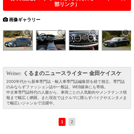
部リンク）
画像ギャラリー
Writer:
くるまのニュースライター 金田ケイスケ
2000年代から新車専門誌・輸入車専門誌編集部を経て独立。専門誌
のみならずファッション誌や一般誌、WEB媒体にも寄稿。
中古車専門誌時代の人脈から、車両ごとの人気動向やメンテナンス情
報まで幅広く網羅。また現在ではクルマに限らずバイクやエンタメま
で幅広いジャンルで活躍中。
1
2