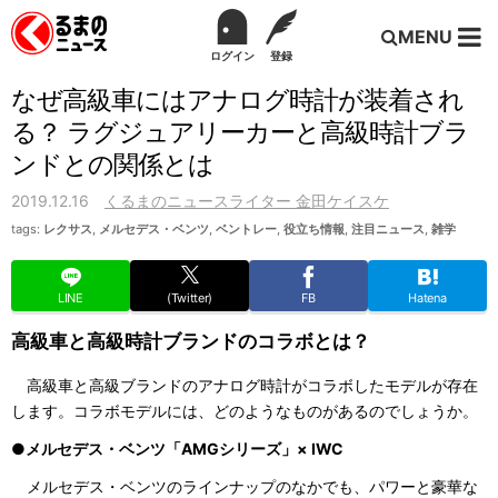
MENU
ログイン
登録
なぜ高級車にはアナログ時計が装着され
る？ ラグジュアリーカーと高級時計ブラ
ンドとの関係とは
2019.12.16
くるまのニュースライター 金田ケイスケ
tags:
レクサス
,
メルセデス・ベンツ
,
ベントレー
,
役立ち情報
,
注目ニュース
,
雑学
LINE
(Twitter)
FB
Hatena
高級車と高級時計ブランドのコラボとは？
高級車と高級ブランドのアナログ時計がコラボしたモデルが存在
します。コラボモデルには、どのようなものがあるのでしょうか。
●メルセデス・ベンツ「AMGシリーズ」× IWC
メルセデス・ベンツのラインナップのなかでも、パワーと豪華な