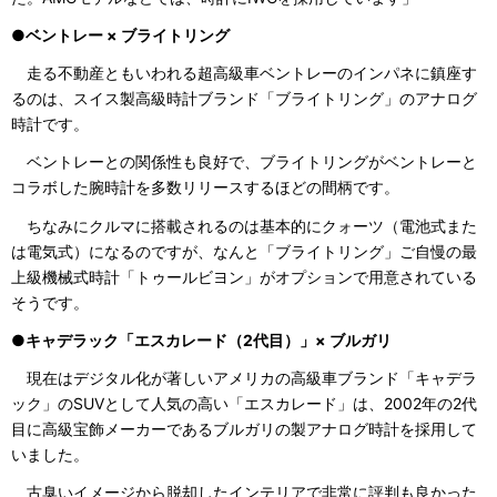
●ベントレー × ブライトリング
走る不動産ともいわれる超高級車ベントレーのインパネに鎮座す
るのは、スイス製高級時計ブランド「ブライトリング」のアナログ
時計です。
ベントレーとの関係性も良好で、ブライトリングがベントレーと
コラボした腕時計を多数リリースするほどの間柄です。
ちなみにクルマに搭載されるのは基本的にクォーツ（電池式また
は電気式）になるのですが、なんと「ブライトリング」ご自慢の最
上級機械式時計「トゥールビヨン」がオプションで用意されている
そうです。
●キャデラック「エスカレード（2代目）」× ブルガリ
現在はデジタル化が著しいアメリカの高級車ブランド「キャデラ
ック」のSUVとして人気の高い「エスカレード」は、2002年の2代
目に高級宝飾メーカーであるブルガリの製アナログ時計を採用して
いました。
古臭いイメージから脱却したインテリアで非常に評判も良かった