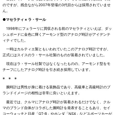
のですが、残念ながら2007年登場の3代目からは採用されていませ
ん。
●マセラティ × ラ・サール
1998年にフェラーリに買収される前のマセラティといえば、ダッ
シュボードに金色に輝くアーモンド型のアナログ時計がアイデンテ
ィティでした。
一時はカルティエ製ともいわれていたこのアナログ時計ですが、
正式にはスイスのラ・サール社製のものが装着されていました。
現在はラ・サール社製ではなくなったものの、アーモンド型をモ
チーフにしたアナログ時計を引き続き採用しています。
※ ※ ※
腕時計は男性が身に着ける装飾品であり、高級車と高級時計のブ
ランドイメージの相性は非常に良いといえます。
最近では、クルマにアナログ時計が装着されるだけでなく、クル
マのブランド自体がコラボした腕時計を発表することもあり、セイ
コーウォッチと日産「GT-R」やホンダ「NSX」などスポーツカーが