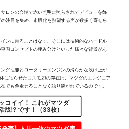
サロンの会場で赤い照明に照らされてデビューを飾
者の注目を集め、市販化を熱望する声が数多く寄せら
インに乗ることはなく、そこには技術的なハードル
の車両コンセプトの棲み分けといった様々な背景があ
ング性能とロータリーエンジンの滑らかな吹け上が
車体に宿らせたコスモ21の存在は、マツダのエンジニア
現在でも色褪せることなく語り継がれているのです。
ッコイイ！ これがマツダ
版!? です！（33枚）
-5発売】人馬一体のマツダ車