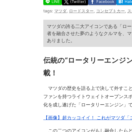
LINE
(Twitter)
Facebook
Hat
tags:
マツダ
,
ロードスター
,
コンセプトカー
,
ス
マツダの誇る二大アイコンである「ロー
者を融合させた夢のようなクルマを、マ
ありました。
伝統の“ロータリーエンジ
載！
マツダの歴史を語る上で決して外すこと
ファンを持つライトウェイトオープンス
化を成し遂げた「ロータリーエンジン」
【画像】超カッコイイ！ これがマツダ「コ
この二つのアイコンがもし融合したらど