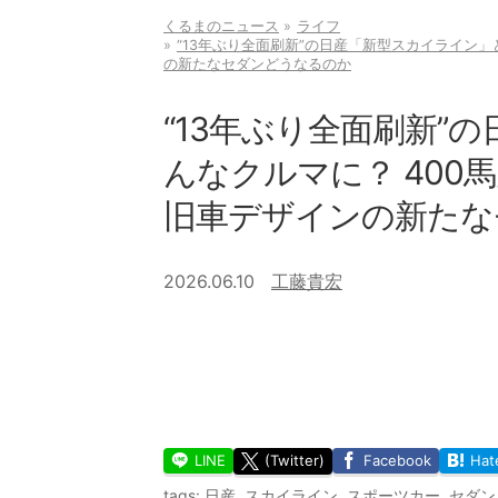
くるまのニュース
ライフ
“13年ぶり全面刷新”の日産「新型スカイライン」ど
の新たなセダンどうなるのか
“13年ぶり全面刷新”
んなクルマに？ 400馬
旧車デザインの新たな
2026.06.10
工藤貴宏
LINE
(Twitter)
Facebook
Hat
tags:
日産
,
スカイライン
,
スポーツカー
,
セダン