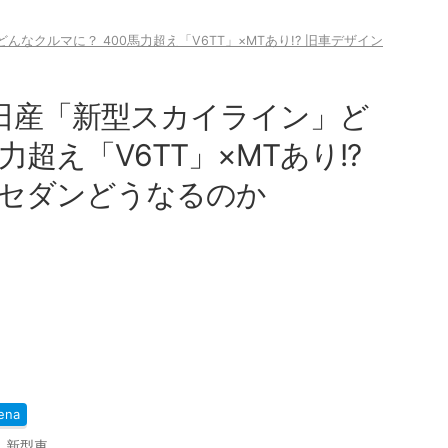
んなクルマに？ 400馬力超え「V6TT」×MTあり!? 旧車デザイン
の日産「新型スカイライン」ど
力超え「V6TT」×MTあり!?
セダンどうなるのか
ena
,
新型車