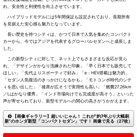
れ、安全性と利便性を向上させています。
ハイブリッドモデルには5年間保証も設定されており、長期所有
を見据えた安心感も魅力となっています。
長い歴史を持つシティは、かつて日本で人気を集めたコンパクト
カーから、今ではアジアを代表するグローバルセダンへと成長しま
した。
この新型シティに対して、ネット上でもさまざまな反応が見ら
れ、「デザインがかなり洗練された印象」「早く日本でも販売して
ほしい」「先代よりスポーティで好み」「e：HEV搭載は魅力的」
「セダン人気復活のきっかけになるかも」「モトコンポ時代のシテ
ィを思い出した」「後席が広そうで実用性も高い」「燃費27.26km
／Lはかなり優秀」「インド市場向けでも完成度が高そう」といった
声が寄せられており、新型モデルへの関心の高さがうかがえます。
【画像ギャラリー】超いいじゃん！ これが“約7年ぶり大幅刷
新”のホンダ新型「コンパクトセダン」です！ 画像で見る（27枚）