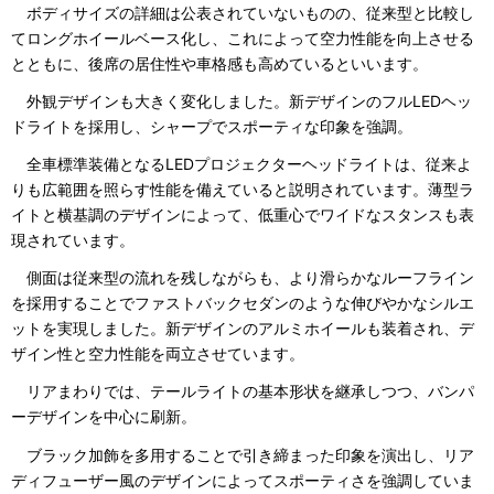
ボディサイズの詳細は公表されていないものの、従来型と比較し
てロングホイールベース化し、これによって空力性能を向上させる
とともに、後席の居住性や車格感も高めているといいます。
外観デザインも大きく変化しました。新デザインのフルLEDヘッ
ドライトを採用し、シャープでスポーティな印象を強調。
全車標準装備となるLEDプロジェクターヘッドライトは、従来よ
りも広範囲を照らす性能を備えていると説明されています。薄型ラ
イトと横基調のデザインによって、低重心でワイドなスタンスも表
現されています。
側面は従来型の流れを残しながらも、より滑らかなルーフライン
を採用することでファストバックセダンのような伸びやかなシルエ
ットを実現しました。新デザインのアルミホイールも装着され、デ
ザイン性と空力性能を両立させています。
リアまわりでは、テールライトの基本形状を継承しつつ、バンパ
ーデザインを中心に刷新。
ブラック加飾を多用することで引き締まった印象を演出し、リア
ディフューザー風のデザインによってスポーティさを強調していま