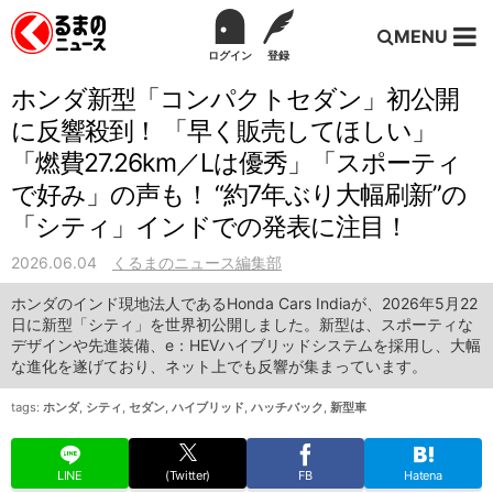
MENU
ログイン
登録
ホンダ新型「コンパクトセダン」初公開
に反響殺到！ 「早く販売してほしい」
「燃費27.26km／Lは優秀」「スポーティ
で好み」の声も！ “約7年ぶり大幅刷新”の
「シティ」インドでの発表に注目！
2026.06.04
くるまのニュース編集部
ホンダのインド現地法人であるHonda Cars Indiaが、2026年5月22
日に新型「シティ」を世界初公開しました。新型は、スポーティな
デザインや先進装備、e：HEVハイブリッドシステムを採用し、大幅
な進化を遂げており、ネット上でも反響が集まっています。
tags:
ホンダ
,
シティ
,
セダン
,
ハイブリッド
,
ハッチバック
,
新型車
LINE
(Twitter)
FB
Hatena