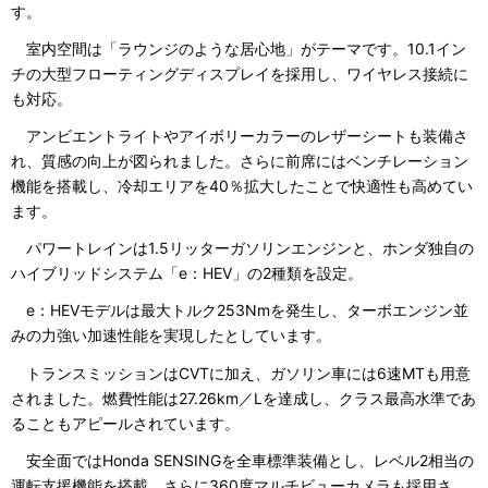
す。
室内空間は「ラウンジのような居心地」がテーマです。10.1イン
チの大型フローティングディスプレイを採用し、ワイヤレス接続に
も対応。
アンビエントライトやアイボリーカラーのレザーシートも装備さ
れ、質感の向上が図られました。さらに前席にはベンチレーション
機能を搭載し、冷却エリアを40％拡大したことで快適性も高めてい
ます。
パワートレインは1.5リッターガソリンエンジンと、ホンダ独自の
ハイブリッドシステム「e：HEV」の2種類を設定。
e：HEVモデルは最大トルク253Nmを発生し、ターボエンジン並
みの力強い加速性能を実現したとしています。
トランスミッションはCVTに加え、ガソリン車には6速MTも用意
されました。燃費性能は27.26km／Lを達成し、クラス最高水準であ
ることもアピールされています。
安全面ではHonda SENSINGを全車標準装備とし、レベル2相当の
運転支援機能を搭載。さらに360度マルチビューカメラも採用さ