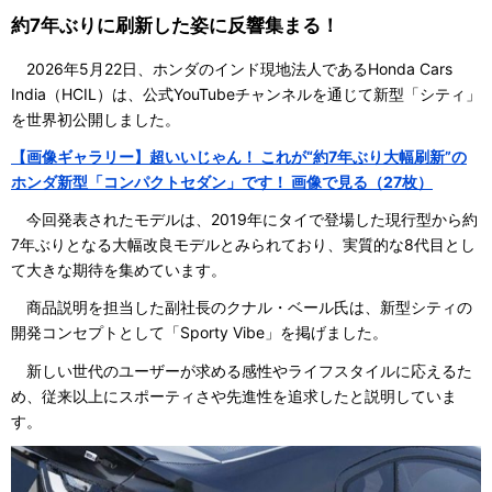
約7年ぶりに刷新した姿に反響集まる！
2026年5月22日、ホンダのインド現地法人であるHonda Cars
India（HCIL）は、公式YouTubeチャンネルを通じて新型「シティ」
を世界初公開しました。
【画像ギャラリー】超いいじゃん！ これが“約7年ぶり大幅刷新”の
ホンダ新型「コンパクトセダン」です！ 画像で見る（27枚）
今回発表されたモデルは、2019年にタイで登場した現行型から約
7年ぶりとなる大幅改良モデルとみられており、実質的な8代目とし
て大きな期待を集めています。
商品説明を担当した副社長のクナル・ベール氏は、新型シティの
開発コンセプトとして「Sporty Vibe」を掲げました。
新しい世代のユーザーが求める感性やライフスタイルに応えるた
め、従来以上にスポーティさや先進性を追求したと説明していま
す。