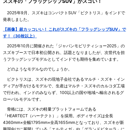
スズキの「フラッグシップSUV」がスゴい！
2025年9月、スズキはコンパクトSUV「ビクトリス」をインドで
発表しました。
【画像】超カッコいい！ これがスズキの「フラッグシップSUV」で
す！（30枚以上）
2025年10月に開催された「ジャパンモビリティショー2025」の
スズキブースで日本初公開され、話題となりましたが、次世代を担
うフラッグシップモデルとしてインドでも期待を集めています。
どのようなモデルなのでしょうか。
ビクトリスは、スズキの現地子会社であるマルチ・スズキ・イン
ディアが手がけるモデルで、生産はマルチ・スズキのカルコダ工場
で行われ、インドのみならず、100以上の国や地域へ輸出されるグ
ローバルモデルです。
骨格には、スズキの軽量プラットフォームである
「HEARTECT（ハーテクト）」を採用。ボディサイズは全長
4360mm×全幅1795mm×全高1655mmとなっており、スズキが新
興国向けに展開している「エルティガ」や「グランドビターラ」に