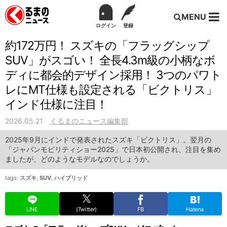
MENU
ログイン
登録
約172万円！ スズキの「フラッグシップ
SUV」がスゴい！ 全長4.3m級の小柄なボ
ディに都会的デザイン採用！ 3つのパワト
レにMT仕様も設定される「ビクトリス」
インド仕様に注目！
2026.05.21
くるまのニュース編集部
2025年9月にインドで発表されたスズキ「ビクトリス」。翌月の
「ジャパンモビリティショー2025」で日本初公開され、注目を集め
ましたが、どのようなモデルなのでしょうか。
tags:
スズキ
,
SUV
,
ハイブリッド
LINE
(Twitter)
FB
Hatena