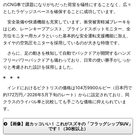
のCNG車で課題になりがちだった荷室を犠牲にすることなく、広々
としたラゲッジスペースを確保することに成功しています。
安全装備や快適機能も充実しています。衝突被害軽減ブレーキを
はじめ、レーンキープアシスト、ブラインドスポットモニター、全
方位モニター用カメラといった基本的な安全運転支援機能に加え、
タイヤの空気圧モニターを採用しているのが大きな特徴です。
さらに、足の動きを検知して自動でバックドアが開閉するハンズ
フリーパワーバックドアも備わっており、日常の使い勝手がしっか
りと考慮された設計を採用しました。
※ ※ ※
インドにおけるビクトリスの価格は104万9900ルピー（日本円で
約172万円／2026年5月下旬のレート）からに設定されており、同
クラスのライバル車と比較しても手ごろな価格に抑えられていま
す。
【画像】超カッコいい！ これがスズキの「フラッグシップSUV」
です！（30枚以上）