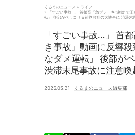
くるまのニュース
ライフ
「すごい事故…」 首都高「急ブレーキ“連鎖”で
転」 後部がベッコリ＆荷物散乱の大惨事に 渋滞末
「すごい事故…」 首都
き事故」動画に反響殺
なダメ運転」 後部が
渋滞末尾事故に注意喚
2026.05.21
くるまのニュース編集部