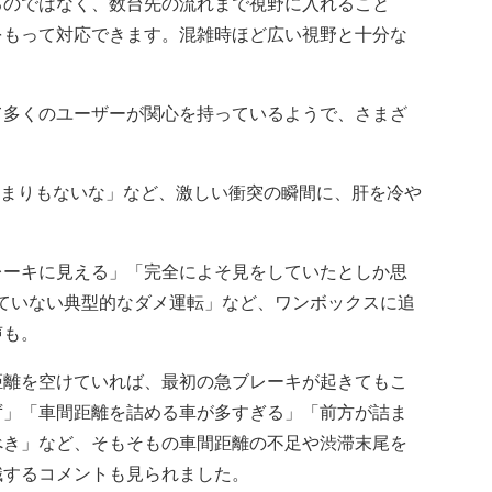
のではなく、数台先の流れまで視野に入れること
をもって対応できます。混雑時ほど広い視野と十分な
て多くのユーザーが関心を持っているようで、さまざ
たまりもないな」など、激しい衝突の瞬間に、肝を冷や
ーキに見える」「完全によそ見をしていたとしか思
ていない典型的なダメ運転」など、ワンボックスに追
声も。
離を空けていれば、最初の急ブレーキが起きてもこ
ず」「車間距離を詰める車が多すぎる」「前方が詰ま
べき」など、そもそもの車間距離の不足や渋滞末尾を
識するコメントも見られました。