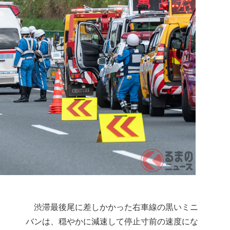
渋滞最後尾に差しかかった右車線の黒いミニ
バンは、穏やかに減速して停止寸前の速度にな