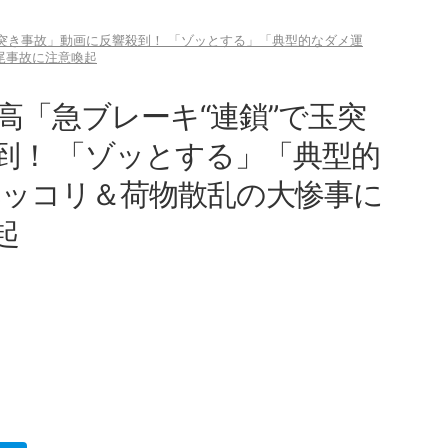
玉突き事故」動画に反響殺到！ 「ゾッとする」「典型的なダメ運
尾事故に注意喚起
高「急ブレーキ“連鎖”で玉突
到！ 「ゾッとする」「典型的
ベッコリ＆荷物散乱の大惨事に
起