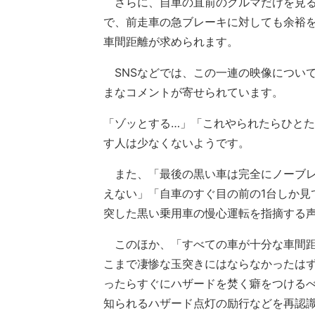
さらに、自車の直前のクルマだけを見る
で、前走車の急ブレーキに対しても余裕
車間距離が求められます。
SNSなどでは、この一連の映像につい
まなコメントが寄せられています。
「ゾッとする…」「これやられたらひと
す人は少なくないようです。
また、「最後の黒い車は完全にノーブレ
えない」「自車のすぐ目の前の1台しか見
突した黒い乗用車の慢心運転を指摘する
このほか、「すべての車が十分な車間距
こまで凄惨な玉突きにはならなかったは
ったらすぐにハザードを焚く癖をつける
知られるハザード点灯の励行などを再認