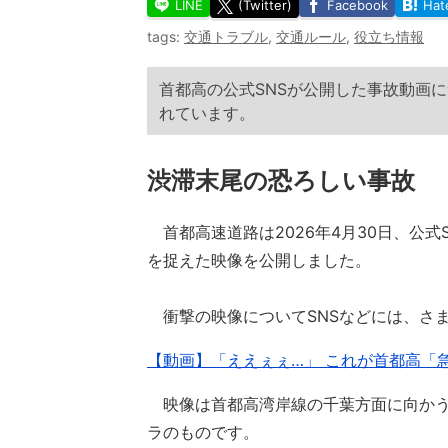
LINE
(Twitter)
Facebook
Hat
tags:
交通トラブル
,
交通ルール
,
役立ち情報
首都高の公式SNSが公開した事故動画
れています。
渋滞末尾の恐ろしい事故
首都高速道路は2026年4月30日、公
を捉えた映像を公開しました。
衝撃の映像についてSNSなどには、さ
【動画】「ええぇぇ…」 これが首都高「
映像は首都高湾岸線の千葉方面に向かう
ラのものです。